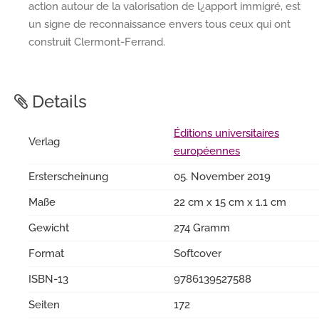
action autour de la valorisation de l¿apport immigré, est
un signe de reconnaissance envers tous ceux qui ont
construit Clermont-Ferrand.
Details
Éditions universitaires
Verlag
européennes
Ersterscheinung
05. November 2019
Maße
22 cm x 15 cm x 1.1 cm
Gewicht
274 Gramm
Format
Softcover
ISBN-13
9786139527588
Seiten
172