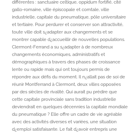
différentes : sanctuaire celtique, oppidum fortifié, cité
gallo-romaine, ville épiscopale et comtale, ville
industrielle, capitale du pneumatique, pôle universitaire
et tertiaire. Pour perdurer et conserver son attractivité,
toute ville doit s¿adapter aux changements et se
montrer capable d¿accueillir de nouvelles populations.
Clermont-Ferrand a su s¿adapter à de nombreux
changements économiques, administratifs et
démographiques à travers des phases de croissance
lente ou rapide mais qui ont toujours permis de
répondre aux défis du moment. Il n¿allait pas de soi de
réunir Montferrand à Clermont, deux villes opposées
par des siècles de rivalité. Qui aurait pu prédire que
cette capitale provinciale sans tradition industrielle
deviendrait en quelques décennies la capitale mondiale
du pneumatique ? Elle offre un cadre de vie agréable
avec des activités diverses et variées, une situation
d¿emploi satisfaisante. Le fait d¿avoir entrepris une