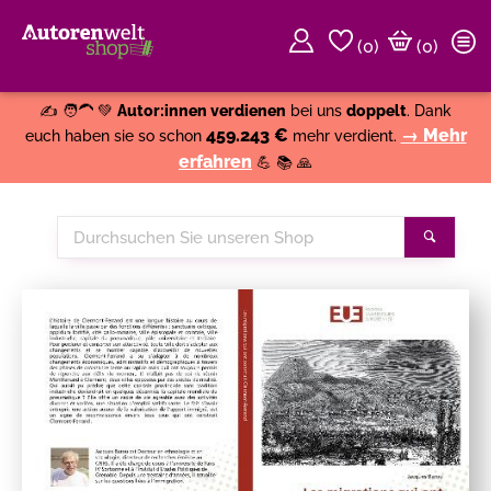
(
0
)
(0)
Weiter einkaufen
Close
✍️ 🧑‍🦱 💚
Autor:innen verdienen
bei uns
doppelt
. Dank
459.243 €
→ Mehr
euch haben sie so schon
mehr verdient.
erfahren
💪 📚 🙏
Durchsuchen
Suche
Sie
unseren
Shop