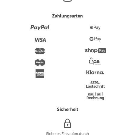
Zahlungsarten
Paypal
Apple
Pay
Visa
Google
Pay
Mastercard
Shopify
Pay
Maestro
Eps-
Überweisung
Klarna
American
Express
SEPA-
Lastschrift
Kauf auf
Rechnung
Sicherheit
SSL/HTTPS-
Verschlüsselung
Sicheres Einkaufen durch