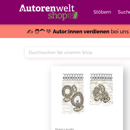
Stöbern
Such
✍️ 🧑‍🦱 💚
Autor:innen verdienen
bei un
Durchsuchen
Sie
unseren
Shop