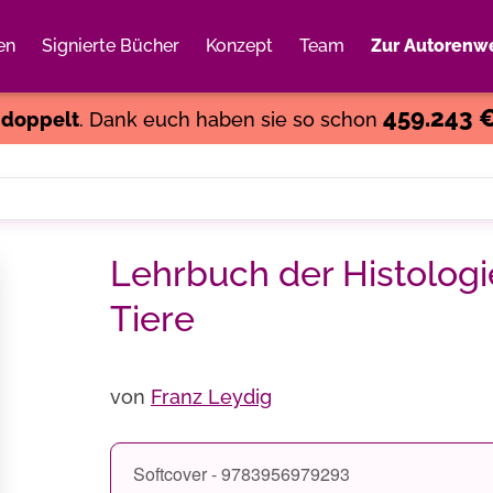
en
Signierte Bücher
Konzept
Team
Zur Autorenwe
Weiter einkaufen
Close
459.243 
s
doppelt
. Dank euch haben sie so schon
Lehrbuch der Histolog
Tiere
von
Franz Leydig
Softcover - 9783956979293