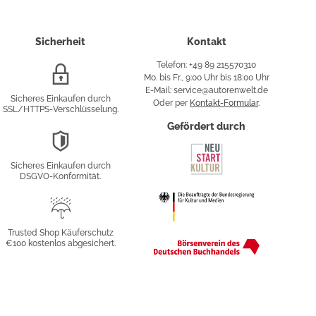
Sicherheit
Kontakt
Telefon: +49 89 215570310
SSL/HTTPS-
Mo. bis Fr., 9:00 Uhr bis 18:00 Uhr
Verschlüsselung
E-Mail: service@autorenwelt.de
Sicheres Einkaufen durch
Oder per
Kontakt-Formular
.
SSL/HTTPS-Verschlüsselung.
fy
Gefördert durch
DSGVO-
Konformität
Sicheres Einkaufen durch
sung
DSGVO-Konformität.
Trusted
Shop
Trusted Shop Käuferschutz
€100 kostenlos abgesichert.
Käuferschutz