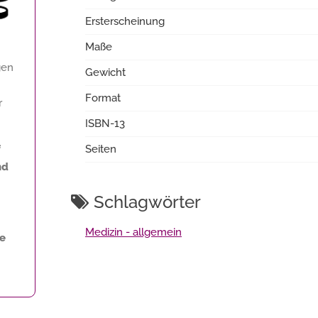
Ersterscheinung
Maße
gen
Gewicht
Format
r
ISBN-13
f
Seiten
nd
Schlagwörter
Medizin - allgemein
ne