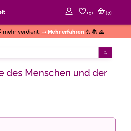
lt
(
0
)
(0)
€
mehr verdient.
→ Mehr erfahren
💪 📚 🙏
Suchen
ie des Menschen und der