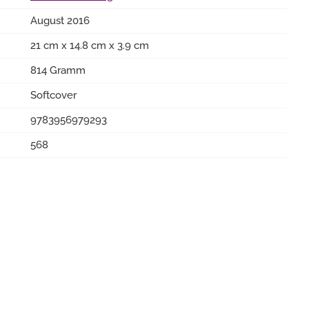
August 2016
21 cm x 14.8 cm x 3.9 cm
814 Gramm
Softcover
9783956979293
568