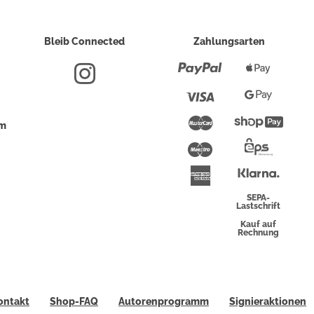
Bleib Connected
Zahlungsarten
Paypal
Apple
Pay
Visa
Google
Pay
Mastercard
Shopi
um
Pay
Maestro
Eps-
Überwei
Klarna
American
Express
SEPA-
Lastschrift
Kauf auf
Rechnung
ontakt
Shop-FAQ
Autorenprogramm
Signieraktionen