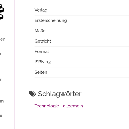
Verlag
Ersterscheinung
Maße
gen
Gewicht
Format
r
ISBN-13
f
Seiten
r
Schlagwörter
am
Technologie - allgemein
ne