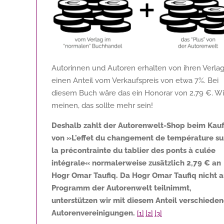
Autorinnen und Autoren erhalten von ihren Verla
einen Anteil vom Verkaufspreis von etwa 7%. Bei
diesem Buch wäre das ein Honorar von
2,79 €
. Wi
meinen, das sollte mehr sein!
Deshalb zahlt der Autorenwelt-Shop beim Kau
von »L'effet du changement de température su
la précontrainte du tablier des ponts à culée
intégrale« normalerweise zusätzlich
2,79 €
an
Hogr Omar Taufiq. Da Hogr Omar Taufiq nicht 
Programm der Autorenwelt teilnimmt,
unterstützen wir mit diesem Anteil verschiede
Autorenvereinigungen.
[1]
[2]
[3]