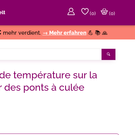
lt
(
0
)
(0)
€
mehr verdient.
→ Mehr erfahren
💪 📚 🙏
Suchen
de température sur la
r des ponts à culée