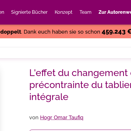
en
Signierte Bücher
Konzept
Team
Zur Autorenwe
Weiter einkaufen
Close
459.243 
s
doppelt
. Dank euch haben sie so schon
L'effet du changement 
précontrainte du tablie
intégrale
von
Hogr Omar Taufiq