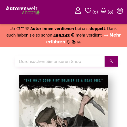
(
0
)
(0)
Weiter einkaufen
Close
✍️ 🧑‍🦱 💚
Autor:innen verdienen
bei uns
doppelt
. Dank
459.243 €
→ Mehr
euch haben sie so schon
mehr verdient.
erfahren
💪 📚 🙏
Durchsuchen
Suche
Sie
unseren
Shop