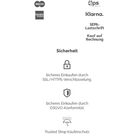
Pay
Maestro
Eps-
Überweisung
Klarna
American
Express
SEPA-
Lastschrift
Kauf auf
Rechnung
Sicherheit
SSL/HTTPS-
Verschlüsselung
Sicheres Einkaufen durch
SSL/HTTPS-Verschlüsselung.
DSGVO-
Konformität
Sicheres Einkaufen durch
DSGVO-Konformität.
Trusted
Shop
Trusted Shop Käuferschutz