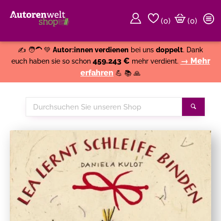
(
0
)
(0)
Weiter einkaufen
Close
✍️ 🧑‍🦱 💚
Autor:innen verdienen
bei uns
doppelt
. Dank
459.243 €
→ Mehr
euch haben sie so schon
mehr verdient.
erfahren
💪 📚 🙏
Durchsuchen
Suche
Sie
unseren
Shop