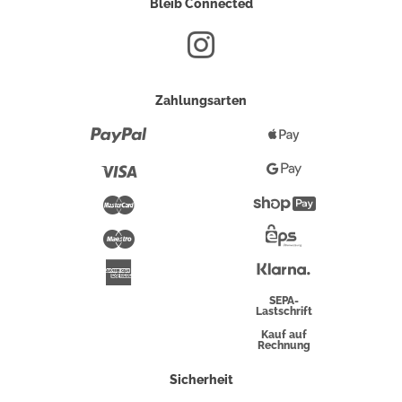
Bleib Connected
Zahlungsarten
Paypal
Apple
Pay
Visa
Google
Pay
Mastercard
Shopify
Pay
Maestro
Eps-
Überweisung
Klarna
American
Express
SEPA-
Lastschrift
Kauf auf
Rechnung
Sicherheit