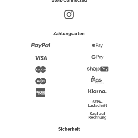
Bleib Connected
Zahlungsarten
Paypal
Apple
Pay
Visa
Google
Pay
Mastercard
Shopify
Pay
Maestro
Eps-
Überweisung
Klarna
American
Express
SEPA-
Lastschrift
Kauf auf
Rechnung
Sicherheit