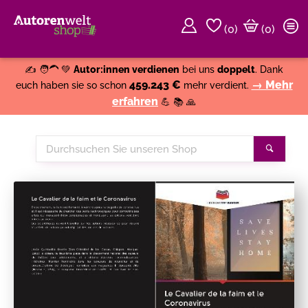
(
0
)
(0)
Weiter einkaufen
Close
✍️ 🧑‍🦱 💚
Autor:innen verdienen
bei uns
doppelt
. Dank
459.243 €
→ Mehr
euch haben sie so schon
mehr verdient.
erfahren
💪 📚 🙏
Durchsuchen
Suche
Sie
unseren
Shop