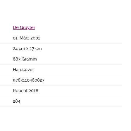
De Gruyter
01. März 2001
24 cm x 17 cm
687 Gramm
Hardcover
9783110460827
Reprint 2018
284