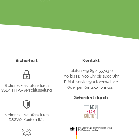
Sicherheit
Kontakt
Telefon: +49 89 215570310
SSL/HTTPS-
Mo. bis Fr., 9:00 Uhr bis 18:00 Uhr
Verschlüsselung
E-Mail: service@autorenwelt.de
Sicheres Einkaufen durch
Oder per
Kontakt-Formular
.
SSL/HTTPS-Verschlüsselung.
fy
Gefördert durch
DSGVO-
Konformität
Sicheres Einkaufen durch
sung
DSGVO-Konformität.
Trusted