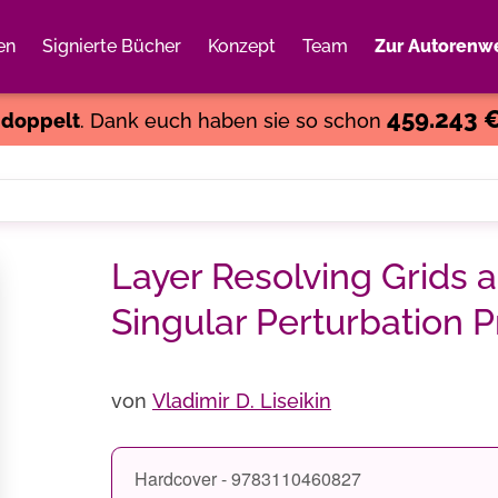
en
Signierte Bücher
Konzept
Team
Zur Autorenwe
Weiter einkaufen
Close
459.243 
s
doppelt
. Dank euch haben sie so schon
Layer Resolving Grids 
Singular Perturbation 
von
Vladimir D. Liseikin
Hardcover - 9783110460827