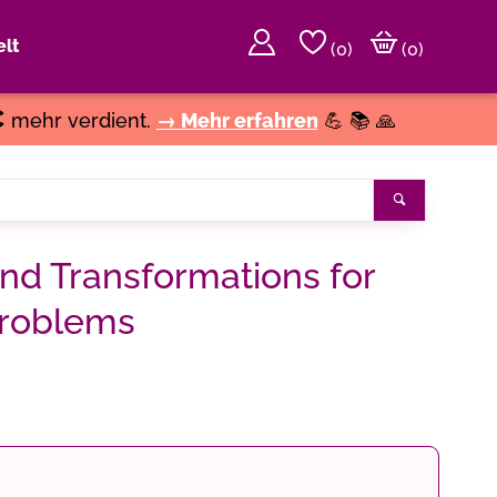
lt
(
0
)
(0)
€
mehr verdient.
→ Mehr erfahren
💪 📚 🙏
Suchen
and Transformations for
Problems