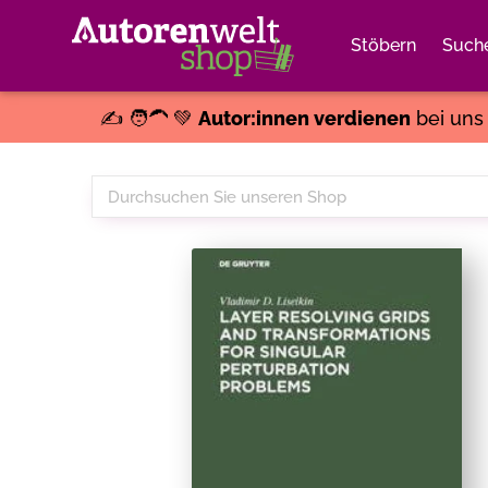
Stöbern
Such
✍️ 🧑‍🦱 💚
Autor:innen verdienen
bei un
Durchsuchen
Sie
unseren
Shop