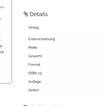
gen
Details
r
Verlag
f
Ersterscheinung
e
ür
Maße
n:e
Gewicht
Format
ISBN-13
Auflage
Seiten