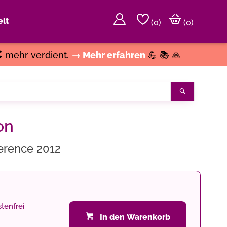
lt
(
0
)
(0)
€
mehr verdient.
→ Mehr erfahren
💪 📚 🙏
Suchen
on
erence 2012
tenfrei
In den Warenkorb