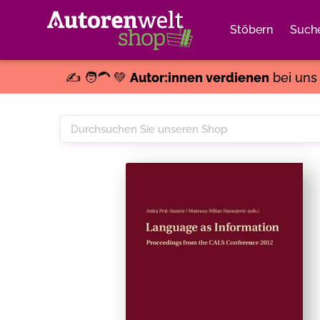
Stöbern
Such
✍️ 🧑‍🦱 💚
Autor:innen verdienen
bei un
Durchsuchen
Sie
unseren
Shop