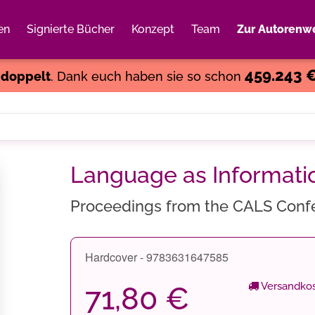
en
Signierte Bücher
Konzept
Team
Zur Autorenwe
Weiter einkaufen
Close
459.243 
s
doppelt
. Dank euch haben sie so schon
Language as Informati
Proceedings from the CALS Conf
Hardcover - 9783631647585
Versandkos
71,80 €