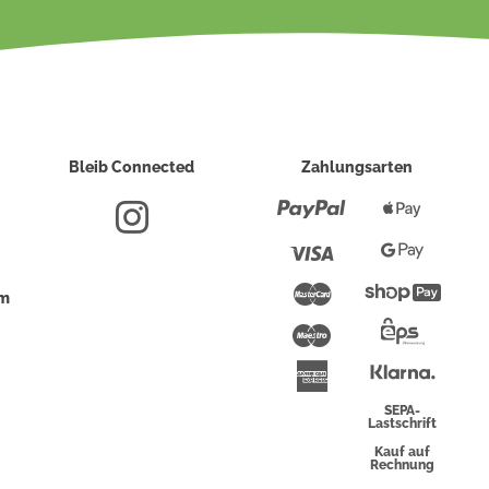
Bleib Connected
Zahlungsarten
Paypal
Apple
Pay
Visa
Google
Pay
Mastercard
Shopi
um
Pay
Maestro
Eps-
Überwei
Klarna
American
Express
SEPA-
Lastschrift
Kauf auf
Rechnung