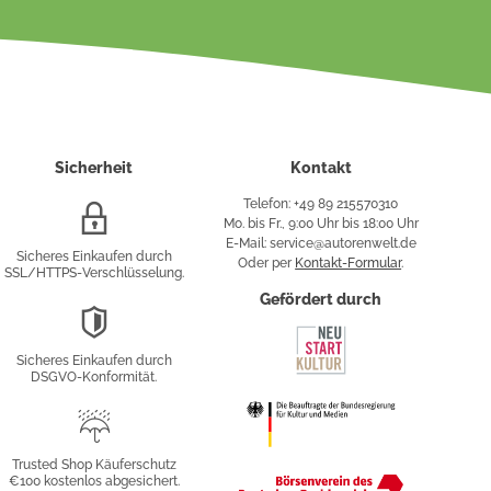
Sicherheit
Kontakt
Telefon: +49 89 215570310
SSL/HTTPS-
Mo. bis Fr., 9:00 Uhr bis 18:00 Uhr
Verschlüsselung
E-Mail: service@autorenwelt.de
Sicheres Einkaufen durch
Oder per
Kontakt-Formular
.
SSL/HTTPS-Verschlüsselung.
fy
Gefördert durch
DSGVO-
Konformität
Sicheres Einkaufen durch
sung
DSGVO-Konformität.
Trusted
Shop
Trusted Shop Käuferschutz
€100 kostenlos abgesichert.
Käuferschutz