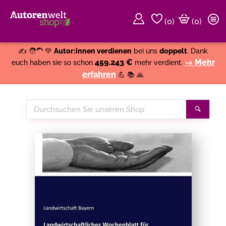
(
0
)
(0)
Weiter einkaufen
Close
✍️ 🧑‍🦱 💚
Autor:innen verdienen
bei uns
doppelt
. Dank
459.243 €
→ Mehr
euch haben sie so schon
mehr verdient.
erfahren
💪 📚 🙏
Durchsuchen
Suche
Sie
unseren
Shop