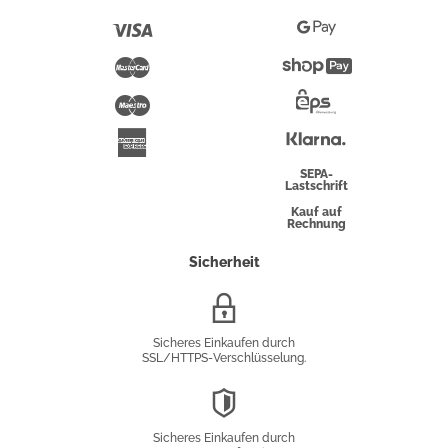
Pay
Visa
Google
Pay
Mastercard
Shopify
Pay
Maestro
Eps-
Überweisung
Klarna
American
Express
SEPA-
Lastschrift
Kauf auf
Rechnung
Sicherheit
SSL/HTTPS-
Verschlüsselung
Sicheres Einkaufen durch
SSL/HTTPS-Verschlüsselung.
DSGVO-
Konformität
Sicheres Einkaufen durch