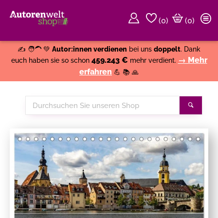
(
0
)
(0)
Weiter einkaufen
Close
✍️ 🧑‍🦱 💚
Autor:innen verdienen
bei uns
doppelt
. Dank
459.243 €
→ Mehr
euch haben sie so schon
mehr verdient.
erfahren
💪 📚 🙏
Durchsuchen
Suche
Sie
unseren
Shop