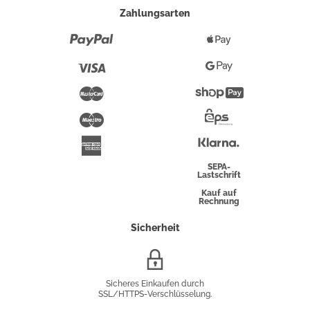
Zahlungsarten
Paypal
Apple
Pay
Visa
Google
Pay
Mastercard
Shopify
Pay
Maestro
Eps-
Überweisung
Klarna
American
Express
SEPA-
Lastschrift
Kauf auf
Rechnung
Sicherheit
SSL/HTTPS-
Verschlüsselung
Sicheres Einkaufen durch
SSL/HTTPS-Verschlüsselung.