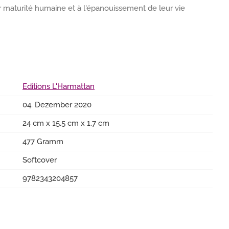
r maturité humaine et à l'épanouissement de leur vie
Editions L'Harmattan
04. Dezember 2020
24 cm x 15.5 cm x 1.7 cm
477 Gramm
Softcover
9782343204857