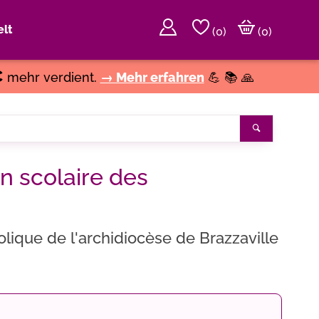
lt
(
0
)
(0)
€
mehr verdient.
→ Mehr erfahren
💪 📚 🙏
Suchen
on scolaire des
olique de l'archidiocèse de Brazzaville