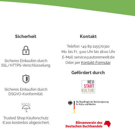
Sicherheit
Kontakt
Telefon: +49 89 215570310
SSL/HTTPS-
Mo. bis Fr., 9:00 Uhr bis 18:00 Uhr
Verschlüsselung
E-Mail: service@autorenwelt.de
Sicheres Einkaufen durch
Oder per
Kontakt-Formular
.
SSL/HTTPS-Verschlüsselung.
fy
Gefördert durch
DSGVO-
Konformität
Sicheres Einkaufen durch
sung
DSGVO-Konformität.
Trusted
Shop
Trusted Shop Käuferschutz
€100 kostenlos abgesichert.
Käuferschutz