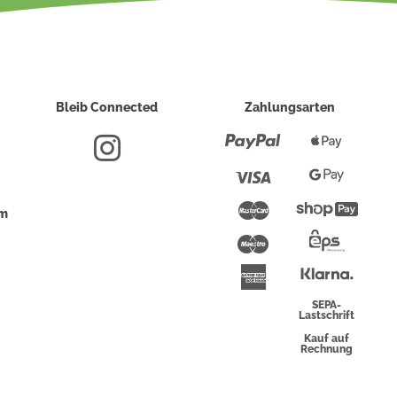
Bleib Connected
Zahlungsarten
Paypal
Apple
Pay
Visa
Google
Pay
Mastercard
Shopi
um
Pay
Maestro
Eps-
Überwei
Klarna
American
Express
SEPA-
Lastschrift
Kauf auf
Rechnung