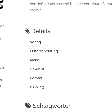
considérations susceptibles de contribuer à leu
sociale.
gen
Details
r
Verlag
Ersterscheinung
f
Maße
ich
Gewicht
Format
m
t
ISBN-13
Schlagwörter