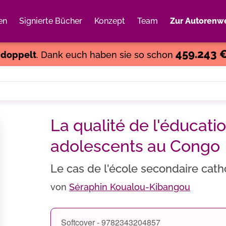
en
Signierte Bücher
Konzept
Team
Zur Autorenwe
Weiter einkaufen
Close
459.243 
s
doppelt
. Dank euch haben sie so schon
La qualité de l'éducati
adolescents au Congo
Le cas de l'école secondaire cath
von
Séraphin Koualou-Kibangou
Softcover - 9782343204857