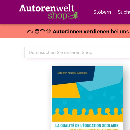
Stöbern
Such
✍️ 🧑‍🦱 💚
Autor:innen verdienen
bei un
Durchsuchen
Sie
unseren
Shop