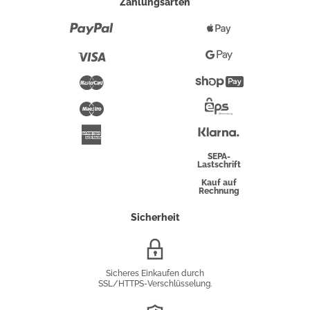
Zahlungsarten
Paypal
Apple
Pay
Visa
Google
Pay
Mastercard
Shopify
Pay
Maestro
Eps-
Überweisung
Klarna
American
Express
SEPA-
Lastschrift
Kauf auf
Rechnung
Sicherheit
SSL/HTTPS-
Verschlüsselung
Sicheres Einkaufen durch
SSL/HTTPS-Verschlüsselung.