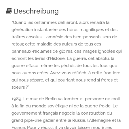
Beschreibung
"Quand les oriflammes défileront, alors renaîtra la
génération instantanée des héros magnifiques et des
traîtres absolus. L'amnésie des bien-pensants sera de
retour, cette maladie des auteurs de tous ces
panneaux-réclames de gloires, ces images ignobles qui
écriront les livres d'Histoire. La guerre, cet absolu, la
guerre efface même les péchés de tous les fous que
nous aurons créés. Avez-vous réfléchi à cette frontière
qui nous sépare, et qui pourtant nous rend si frères et
soeurs ?"
1989. Le mur de Berlin va tomber, et personne ne croit
à la fin du monde soviétique ni de la guerre froide. Le
gouvernement français négocie la construction du
grand pipe-line gazier entre la Russie, l'Allemagne et la
France. Pour y réussir, il va devoir laisser mourir ses