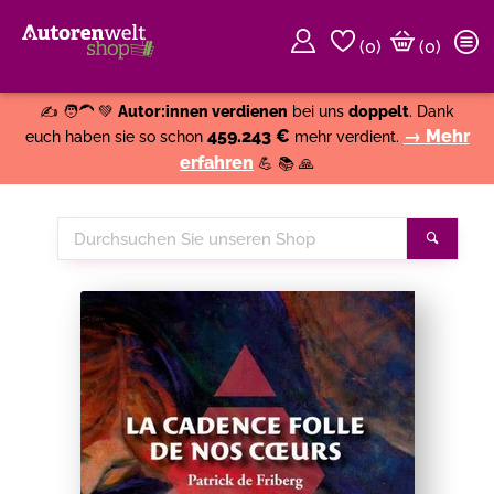
(
0
)
(0)
Weiter einkaufen
Close
✍️ 🧑‍🦱 💚
Autor:innen verdienen
bei uns
doppelt
. Dank
459.243 €
→ Mehr
euch haben sie so schon
mehr verdient.
erfahren
💪 📚 🙏
Durchsuchen
Suche
Sie
unseren
Shop