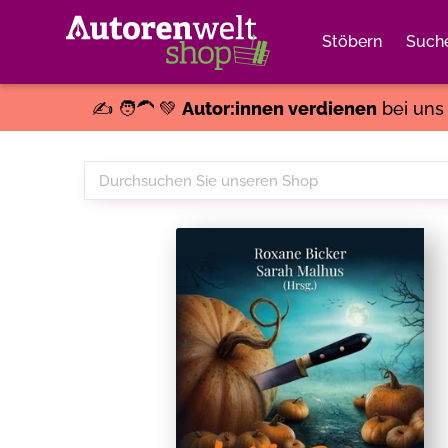
Stöbern
Such
✍️ 🧑‍🦱 💚
Autor:innen verdienen
bei un
Durchsuchen
Sie
unseren
Shop