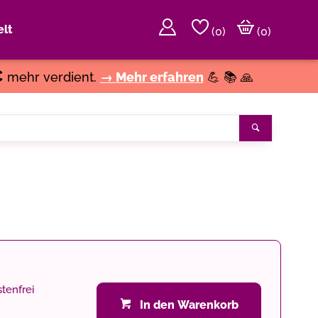
lt
(
0
)
(0)
€
mehr verdient.
→ Mehr erfahren
💪 📚 🙏
Suchen
tenfrei
In den Warenkorb