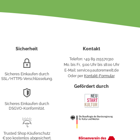
Sicherheit
Kontakt
Telefon: +49 89 215570310
SSL/HTTPS-
Mo. bis Fr., 9:00 Uhr bis 18:00 Uhr
Verschlüsselung
E-Mail: service@autorenwelt.de
Sicheres Einkaufen durch
Oder per
Kontakt-Formular
.
SSL/HTTPS-Verschlüsselung.
fy
Gefördert durch
DSGVO-
Konformität
Sicheres Einkaufen durch
sung
DSGVO-Konformität.
Trusted
Shop
Trusted Shop Käuferschutz
€100 kostenlos abgesichert.
Käuferschutz