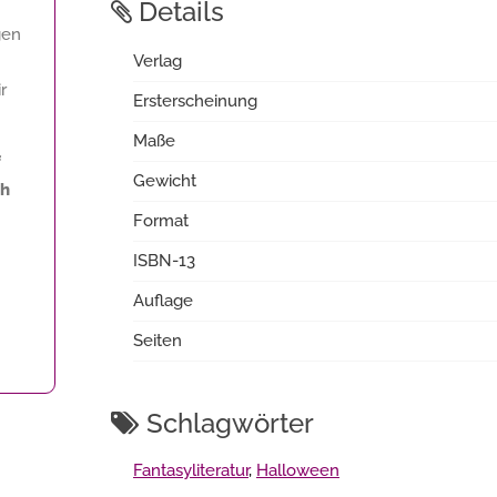
Details
gen
Verlag
r
Ersterscheinung
Maße
f
Gewicht
ch
Format
ISBN-13
Auflage
Seiten
Schlagwörter
Fantasyliteratur
,
Halloween