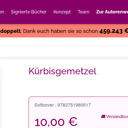
en
Signierte Bücher
Konzept
Team
Zur Autorenwe
Weiter einkaufen
Close
459.243 
s
doppelt
. Dank euch haben sie so schon
Kürbisgemetzel
Softcover - 9783751980517
Versandkos
10,00 €