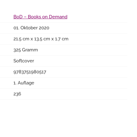
BoD – Books on Demand
01. Oktober 2020
21.5 cm x 13.5 cm x 1.7 cm
325 Gramm
Softcover
9783751980517
1. Auflage
236