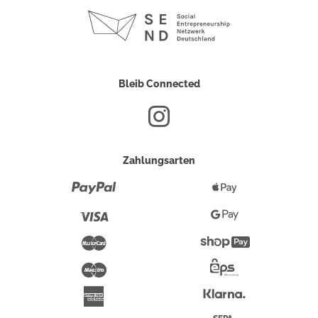
Bleib Connected
Zahlungsarten
Paypal
Apple
Pay
Visa
Google
Pay
Mastercard
Shopify
Pay
Maestro
Eps-
Überweisung
Klarna
American
Express