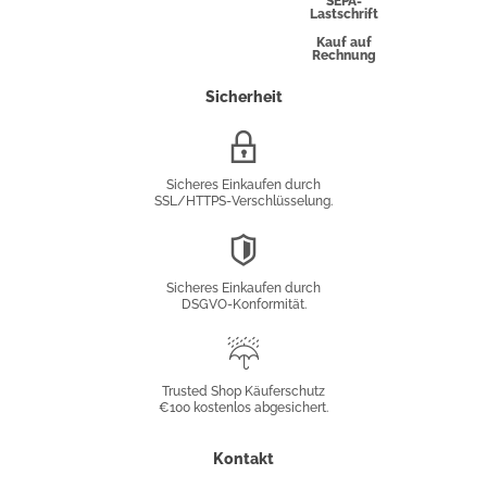
SEPA-
Lastschrift
Kauf auf
Rechnung
Sicherheit
SSL/HTTPS-
Verschlüsselung
Sicheres Einkaufen durch
SSL/HTTPS-Verschlüsselung.
DSGVO-
Konformität
Sicheres Einkaufen durch
DSGVO-Konformität.
Trusted
Shop
Trusted Shop Käuferschutz
€100 kostenlos abgesichert.
Käuferschutz
Kontakt