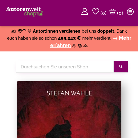
(
0
)
(0)
Weiter einkaufen
Close
✍️ 🧑‍🦱 💚
Autor:innen verdienen
bei uns
doppelt
. Dank
459.243 €
→ Mehr
euch haben sie so schon
mehr verdient.
erfahren
💪 📚 🙏
Durchsuchen
Suche
Sie
unseren
Shop