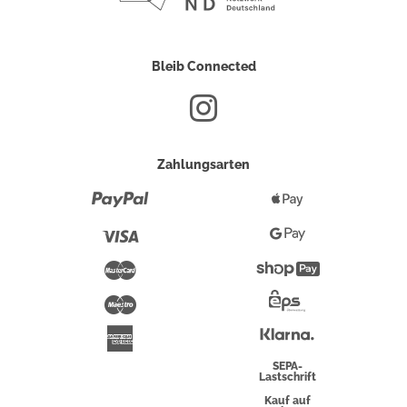
Bleib Connected
Zahlungsarten
Paypal
Apple
Pay
Visa
Google
Pay
Mastercard
Shopify
Pay
Maestro
Eps-
Überweisung
Klarna
American
Express
SEPA-
Lastschrift
Kauf auf