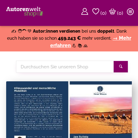
(
0
)
(0)
Weiter einkaufen
Close
✍️ 🧑‍🦱 💚
Autor:innen verdienen
bei uns
doppelt
. Dank
459.243 €
→ Mehr
euch haben sie so schon
mehr verdient.
erfahren
💪 📚 🙏
Durchsuchen
Suche
Sie
unseren
Shop