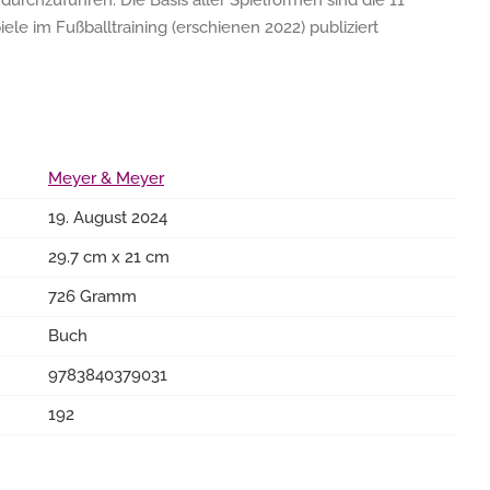
 durchzuführen. Die Basis aller Spielformen sind die 11
iele im Fußballtraining (erschienen 2022) publiziert
Meyer & Meyer
19. August 2024
29.7 cm x 21 cm
726 Gramm
Buch
9783840379031
192