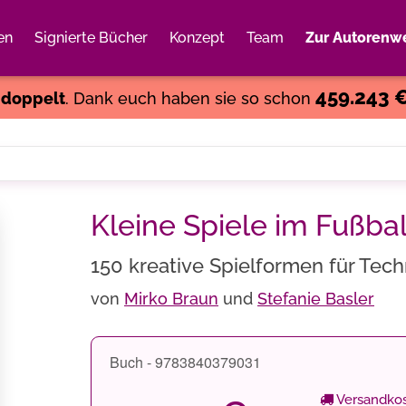
en
Signierte Bücher
Konzept
Team
Zur Autorenwe
Weiter einkaufen
Close
459.243 
s
doppelt
. Dank euch haben sie so schon
Kleine Spiele im Fußbal
150 kreative Spielformen für Tech
von
Mirko Braun
und
Stefanie Basler
Buch - 9783840379031
Versandkos