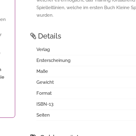
welcher es ermöglicht, das Training fortlaufend
Spielleitlinien, welche im ersten Buch Kleine Sp
wurden.
gen
Details
r
Verlag
f
Ersterscheinung
n
Maße
ie
Gewicht
Format
ISBN-13
Seiten