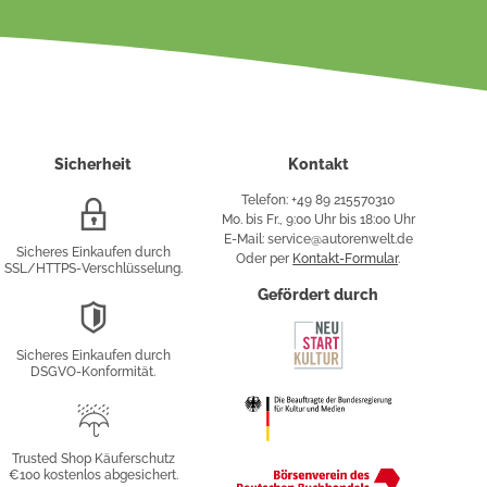
Sicherheit
Kontakt
Telefon: +49 89 215570310
SSL/HTTPS-
Mo. bis Fr., 9:00 Uhr bis 18:00 Uhr
Verschlüsselung
E-Mail: service@autorenwelt.de
Sicheres Einkaufen durch
Oder per
Kontakt-Formular
.
SSL/HTTPS-Verschlüsselung.
fy
Gefördert durch
DSGVO-
Konformität
Sicheres Einkaufen durch
sung
DSGVO-Konformität.
Trusted
Shop
Trusted Shop Käuferschutz
€100 kostenlos abgesichert.
Käuferschutz