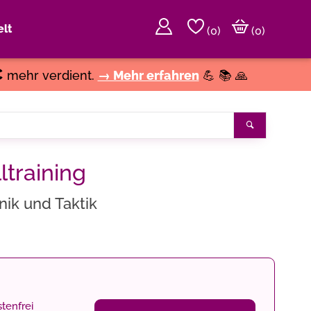
lt
(
0
)
(0)
€
mehr verdient.
→ Mehr erfahren
💪 📚 🙏
Suchen
ltraining
nik und Taktik
tenfrei