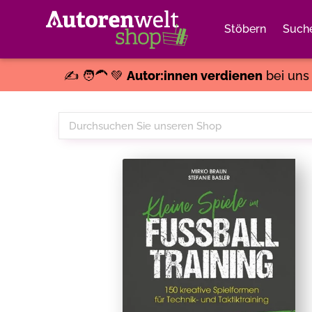
Stöbern
Such
✍️ 🧑‍🦱 💚
Autor:innen verdienen
bei un
Durchsuchen
Sie
unseren
Shop