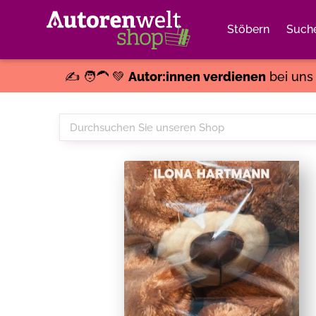
Stöbern
Such
✍️ 🧑‍🦱 💚
Autor:innen verdienen
bei un
Durchsuchen
Sie
unseren
Shop