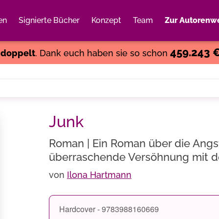
en
Signierte Bücher
Konzept
Team
Zur Autorenwe
Weiter einkaufen
Close
459.243 
s
doppelt
. Dank euch haben sie so schon
Junk
Roman | Ein Roman über die Angs
überraschende Versöhnung mit d
von
Ilona Hartmann
Hardcover - 9783988160669