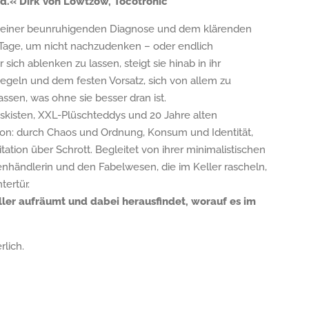
d.« Dirk von Lowtzow, Tocotronic
en einer beunruhigenden Diagnose und dem klärenden
n Tage, um nicht nachzudenken – oder endlich
sich ablenken zu lassen, steigt sie hinab in ihr
iriegeln und dem festen Vorsatz, sich von allem zu
assen, was ohne sie besser dran ist.
kisten, XXL-Plüschteddys und 20 Jahre alten
ion: durch Chaos und Ordnung, Konsum und Identität,
ation über Schrott. Begleitet von ihrer minimalistischen
nhändlerin und den Fabelwesen, die im Keller rascheln,
tertür.
ller aufräumt und dabei herausfindet, worauf es im
rlich.