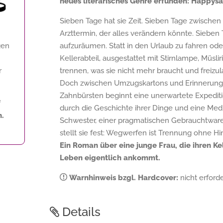
neues literarisches Genre erfunden: Happysa
Sieben Tage hat sie Zeit. Sieben Tage zwisch
Arzttermin, der alles verändern könnte. Siebe
gen
aufzuräumen. Statt in den Urlaub zu fahren oder 
Kellerabteil, ausgestattet mit Stirnlampe, Müsl
r
trennen, was sie nicht mehr braucht und freizul
Doch zwischen Umzugskartons und Erinnerungs
Zahnbürsten beginnt eine unerwartete Expedit
f
durch die Geschichte ihrer Dinge und eine Medit
.
Schwester, einer pragmatischen Gebrauchtware
stellt sie fest: Wegwerfen ist Trennung ohne Hin
Ein Roman über eine junge Frau, die ihren Ke
Leben eigentlich ankommt.
Warnhinweis bzgl. Hardcover:
nicht erforde
Details