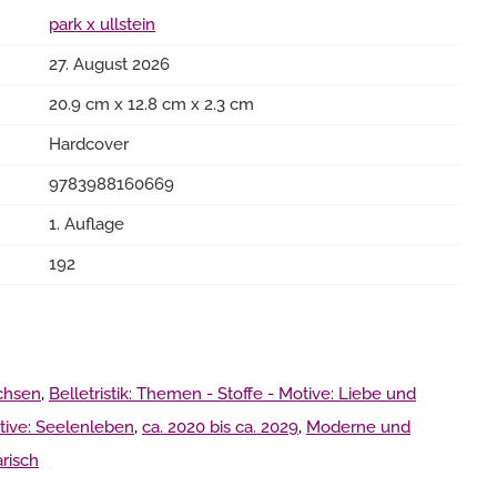
park x ullstein
27. August 2026
20.9 cm x 12.8 cm x 2.3 cm
Hardcover
9783988160669
1. Auflage
192
achsen
,
Belletristik: Themen - Stoffe - Motive: Liebe und
otive: Seelenleben
,
ca. 2020 bis ca. 2029
,
Moderne und
arisch