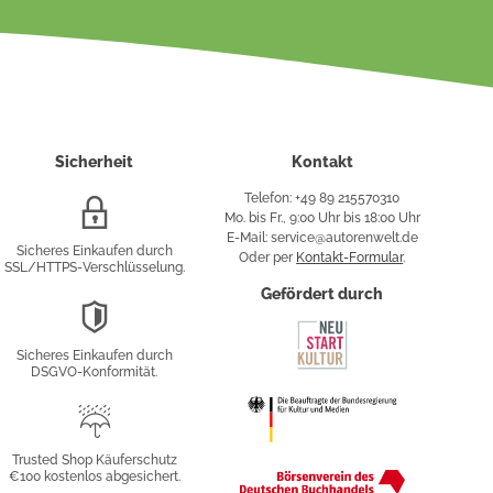
Sicherheit
Kontakt
Telefon: +49 89 215570310
SSL/HTTPS-
Mo. bis Fr., 9:00 Uhr bis 18:00 Uhr
Verschlüsselung
E-Mail: service@autorenwelt.de
Sicheres Einkaufen durch
Oder per
Kontakt-Formular
.
SSL/HTTPS-Verschlüsselung.
fy
Gefördert durch
DSGVO-
Konformität
Sicheres Einkaufen durch
sung
DSGVO-Konformität.
Trusted
Shop
Trusted Shop Käuferschutz
€100 kostenlos abgesichert.
Käuferschutz