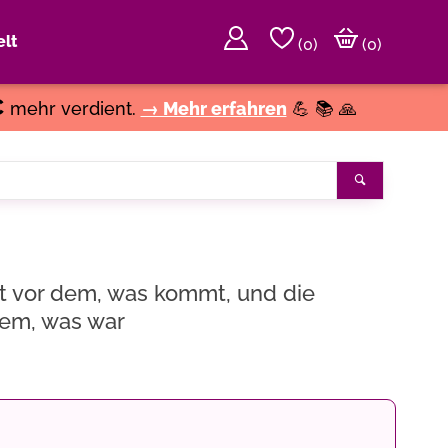
lt
(
0
)
(0)
€
mehr verdient.
→ Mehr erfahren
💪 📚 🙏
Suchen
t vor dem, was kommt, und die
em, was war