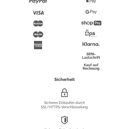
Paypal
Apple
Pay
Visa
Google
Pay
Mastercard
Shopify
Pay
Maestro
Eps-
Überweisung
Klarna
American
Express
SEPA-
Lastschrift
Kauf auf
Rechnung
Sicherheit
SSL/HTTPS-
Verschlüsselung
Sicheres Einkaufen durch
SSL/HTTPS-Verschlüsselung.
DSGVO-
Konformität