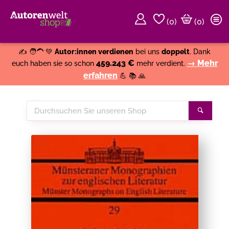
(
0
)
(0)
Weiter einkaufen
Close
✍️ 🧑‍🦱 💚
Autor:innen verdienen
bei uns
doppelt
. Dank
459.243 €
→ Mehr
euch haben sie so schon
mehr verdient.
erfahren
💪 📚 🙏
Durchsuchen
Suche
Sie
unseren
Shop