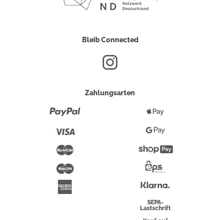
Bleib Connected
Zahlungsarten
Paypal
Apple
Pay
Visa
Google
Pay
Mastercard
Shopify
Pay
Maestro
Eps-
Überweisung
Klarna
American
Express
SEPA-
Lastschrift