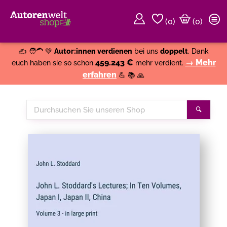
(
0
)
(0)
Weiter einkaufen
Close
✍️ 🧑‍🦱 💚
Autor:innen verdienen
bei uns
doppelt
. Dank
459.243 €
→ Mehr
euch haben sie so schon
mehr verdient.
erfahren
💪 📚 🙏
Durchsuchen
Suche
Sie
unseren
Shop