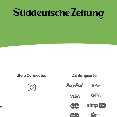
Bleib Connected
Zahlungsarten
Paypal
Apple
Pay
Visa
Google
Pay
Mastercard
Shopi
um
Pay
Maestro
Eps-