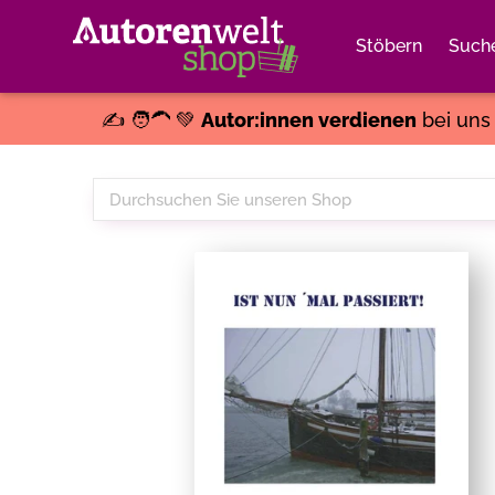
Stöbern
Such
✍️ 🧑‍🦱 💚
Autor:innen verdienen
bei un
Durchsuchen
Sie
unseren
Shop