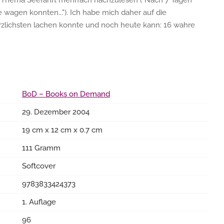
zum Thema Seefahrt mehrfach nachzulesen ("Nach 7 Tagen
e wagen konnten..."). Ich habe mich daher auf die
rzlichsten lachen konnte und noch heute kann: 16 wahre
BoD – Books on Demand
29. Dezember 2004
19 cm x 12 cm x 0.7 cm
111 Gramm
Softcover
9783833424373
1. Auflage
96