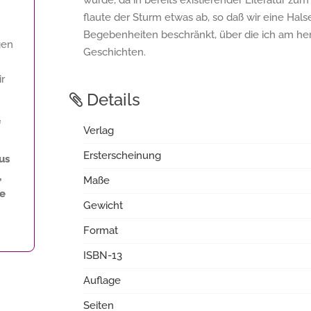
würde, da in bereits existierender Literatur 
flaute der Sturm etwas ab, so daß wir eine Hals
Begebenheiten beschränkt, über die ich am he
gen
Geschichten.
ir
Details
f
Verlag
Ersterscheinung
us
,
Maße
ne
Gewicht
Format
ISBN-13
Auflage
Seiten