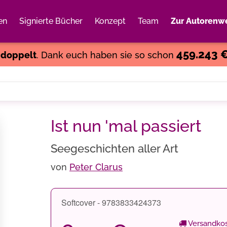
en
Signierte Bücher
Konzept
Team
Zur Autorenwe
Weiter einkaufen
Close
459.243 
s
doppelt
. Dank euch haben sie so schon
Ist nun 'mal passiert
Seegeschichten aller Art
von
Peter Clarus
Softcover - 9783833424373
Versandkos