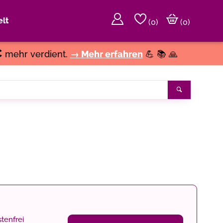
lt
(
0
)
(0)
€
mehr verdient.
→ Mehr erfahren
💪 📚 🙏
Suchen
tenfrei