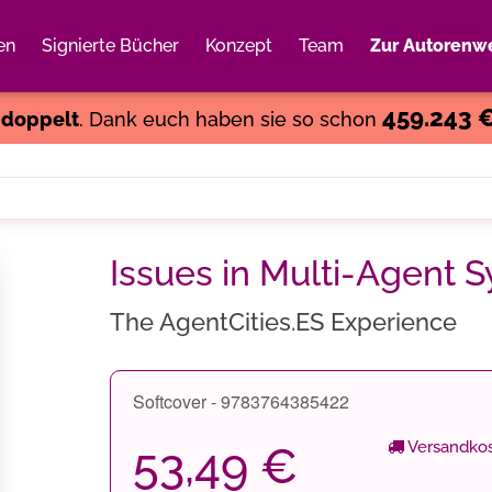
en
Signierte Bücher
Konzept
Team
Zur Autorenwe
Weiter einkaufen
Close
459.243 
s
doppelt
. Dank euch haben sie so schon
Issues in Multi-Agent 
The AgentCities.ES Experience
Softcover - 9783764385422
Versandkos
53,49 €