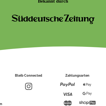
Bekannt durch
Bleib Connected
Zahlungsarten
Paypal
Apple
Pay
Visa
Google
Pay
Mastercard
Shopi
um