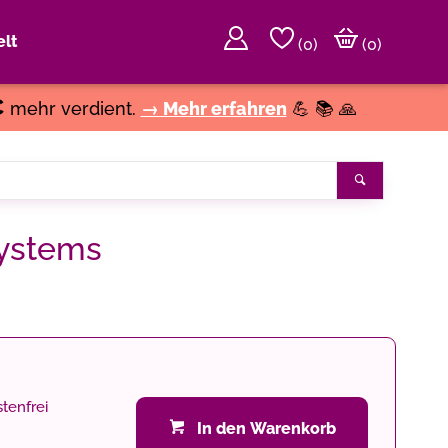
lt
(
0
)
(0)
€
mehr verdient.
→ Mehr erfahren
💪 📚 🙏
Suchen
Systems
tenfrei
In den Warenkorb