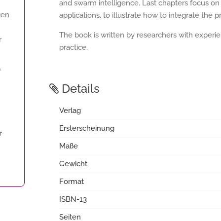
and swarm intelligence. Last chapters focus on
gen
applications, to illustrate how to integrate the 
The book is written by researchers with experien
r
practice.
f
Details
Verlag
Ersterscheinung
r
Maße
Gewicht
Format
ISBN-13
Seiten