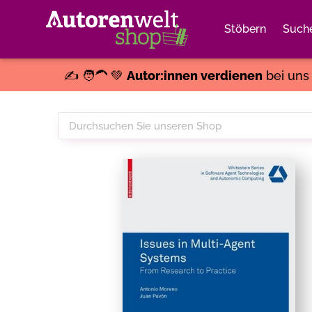
Stöbern
Such
✍️ 🧑‍🦱 💚
Autor:innen verdienen
bei un
Durchsuchen
Sie
unseren
Shop