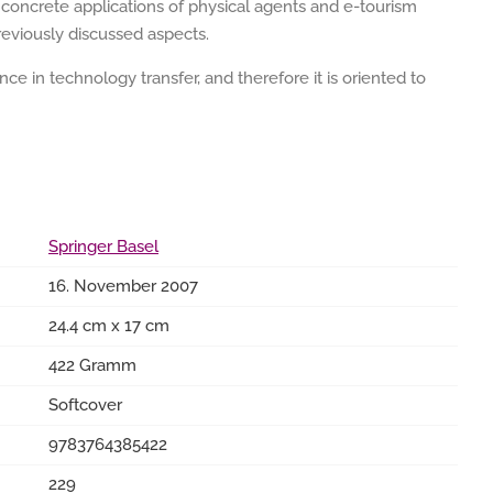
 concrete applications of physical agents and e-tourism
previously discussed aspects.
ce in technology transfer, and therefore it is oriented to
Springer Basel
16. November 2007
24.4 cm x 17 cm
422 Gramm
Softcover
9783764385422
229