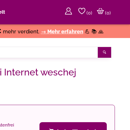
lt
(
0
)
(0)
€
mehr verdient.
→ Mehr erfahren
💪 📚 🙏
Suchen
 i Internet weschej
tenfrei