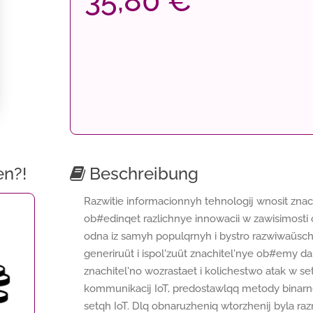
35,80 €
en?!
Beschreibung
Razwitie informacionnyh tehnologij wnosit znach
ob#edinqet razlichnye innowacii w zawisimosti o
odna iz samyh populqrnyh i bystro razwiwaüschi
generiruüt i ispol'zuüt znachitel'nye ob#emy da
znachitel'no wozrastaet i kolichestwo atak w 
kommunikacij IoT, predostawlqq metody binarno
setqh IoT. Dlq obnaruzheniq wtorzhenij byla r