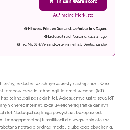
In den Warenkorb
Auf meine Merkliste
Hinweis: Print on Demand. Lieferbar in 5 Tagen.
Lieferzeit nach Versand: ca. 1-2 Tage
inkl. MwSt. & Versandkosten (innerhalb Deutschlands)
itel'nyj wklad w razlichnye aspekty nashej zhizni. Ono
t tempow razwitiq tehnologii. Internet weschej (IoT) -
hsq tehnologij poslednih let. Adresuemye ustrojstwa IoT
nnyh cherez Internet. Iz-za uwelicheniq trafika dannyh
setqh IoT.Nastoqschaq kniga powyshaet bezopasnost'
j i mnogopometnoj klassifikacii dlq wyqwleniq atak w
azrabotana nowaq gibridnaq model' glubokogo obucheniq.