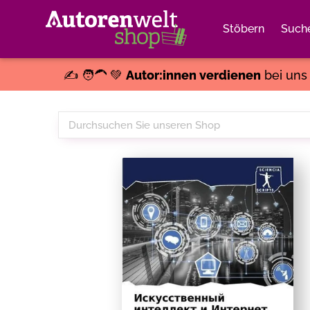
Stöbern
Such
✍️ 🧑‍🦱 💚
Autor:innen verdienen
bei un
Durchsuchen
Sie
unseren
Shop