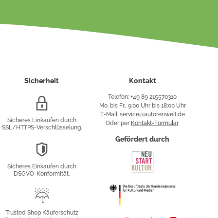
Sicherheit
Kontakt
Telefon: +49 89 215570310
SSL/HTTPS-
Mo. bis Fr., 9:00 Uhr bis 18:00 Uhr
Verschlüsselung
E-Mail: service@autorenwelt.de
Sicheres Einkaufen durch
Oder per
Kontakt-Formular
.
SSL/HTTPS-Verschlüsselung.
fy
Gefördert durch
DSGVO-
Konformität
Sicheres Einkaufen durch
sung
DSGVO-Konformität.
Trusted
Shop
Trusted Shop Käuferschutz