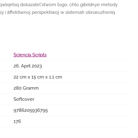
qwlqetsq dokazatel'stwom togo, chto gibridnye metody
j i äffektiwnoj perspektiwoj w sistemah obnaruzheniq
Sciencia Scripts
26. April 2023
22 cm x 15 cm x 1.1 cm
280 Gramm
Softcover
9786205936795
176