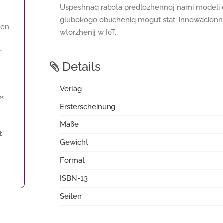
Uspeshnaq rabota predlozhennoj nami modeli 
glubokogo obucheniq mogut stat' innowacionno
gen
wtorzhenij w IoT.
r
Details
f
Verlag
j«
Ersterscheinung
Maße
t
Gewicht
Format
ISBN-13
Seiten