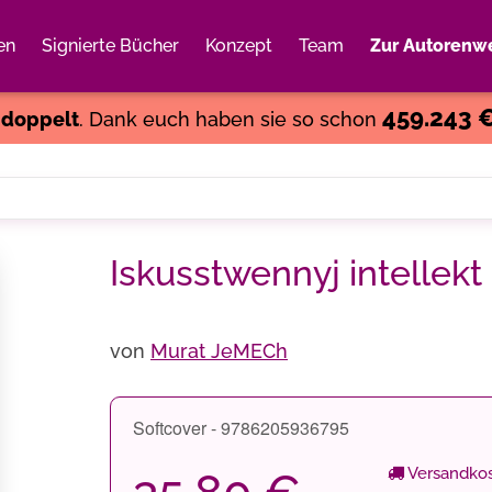
en
Signierte Bücher
Konzept
Team
Zur Autorenwe
Weiter einkaufen
Close
459.243 
s
doppelt
. Dank euch haben sie so schon
Iskusstwennyj intellekt
von
Murat JeMECh
Softcover - 9786205936795
Versandkos