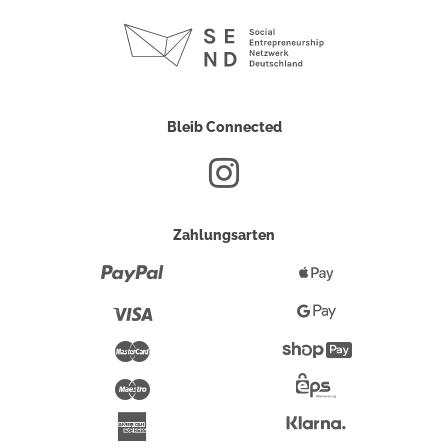
Bleib Connected
Zahlungsarten
Paypal
Apple
Pay
Visa
Google
Pay
Mastercard
Shopify
Pay
Maestro
Eps-
Überweisung
Klarna
American