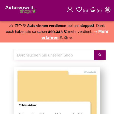
(
0
)
(0)
Weiter einkaufen
Close
✍️ 🧑‍🦱 💚
Autor:innen verdienen
bei uns
doppelt
. Dank
459.243 €
→ Mehr
euch haben sie so schon
mehr verdient.
erfahren
💪 📚 🙏
Durchsuchen
Suche
Sie
unseren
Shop