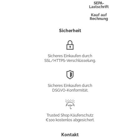
Express
SEPA-
Lastschrift
Kauf auf
Rechnung
Sicherheit
SSL/HTTPS-
Verschlüsselung
Sicheres Einkaufen durch
SSL/HTTPS-Verschlüsselung.
DSGVO-
Konformität
Sicheres Einkaufen durch
DSGVO-Konformität.
Trusted
Shop
Trusted Shop Käuferschutz
€100 kostenlos abgesichert.
Käuferschutz
Kontakt