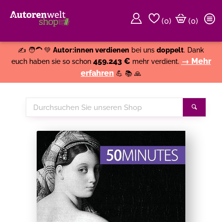
(
0
)
(0)
Weiter einkaufen
Close
✍️ 🧑‍🦱 💚
Autor:innen verdienen
bei uns
doppelt
. Dank
459.243 €
→ Mehr
euch haben sie so schon
mehr verdient.
erfahren
💪 📚 🙏
Durchsuchen
Suche
Sie
unseren
Shop