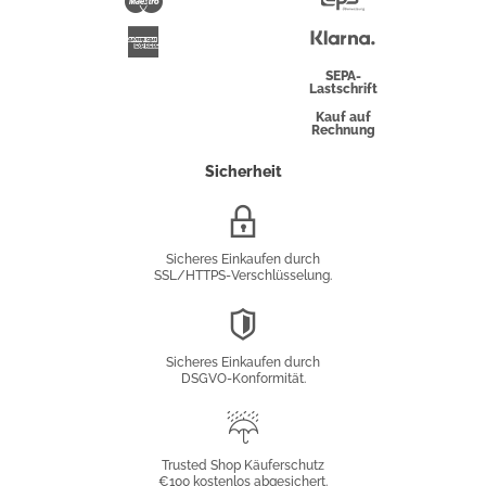
Maestro
Eps-
Überweisung
Klarna
American
Express
SEPA-
Lastschrift
Kauf auf
Rechnung
Sicherheit
SSL/HTTPS-
Verschlüsselung
Sicheres Einkaufen durch
SSL/HTTPS-Verschlüsselung.
DSGVO-
Konformität
Sicheres Einkaufen durch
DSGVO-Konformität.
Trusted
Shop
Trusted Shop Käuferschutz
€100 kostenlos abgesichert.
Käuferschutz