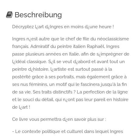
Beschreibung
Décryptez l¿art d¿Ingres en moins d¿une heure !
Ingres n¿est autre que le chef de file du néoclassicisme
français. Admiratif du peintre italien Raphaël, Ingres
passe plusieurs années en Italie, afin de s¿imprégner de
l¿idéal classique. S¿il se veut d¿abord et avant tout un
peintre d¿histoire, l¿artiste est surtout passé à la
postérité grâce à ses portraits, mais également grâce à
ses nus féminins, un motif qui le fascinera jusqu'à la fin
de sa vie. Ses traits distinctifs ? La perfection de la ligne
et le souci du détail, qui n¿ont pas leur pareil en histoire
de l¿art !
Ce livre vous permettra d¿en savoir plus sur :
- Le contexte politique et culturel dans lequel Ingres