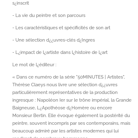
s¿inscrit
- La vie du peintre et son parcours
- Les caractéristiques et spécificités de son art
- Une sélection d¿¿uvres-clés d¿Ingres
- L¿impact de l¿artiste dans l¿histoire de l¿art
Le mot de l¿éditeur :
« Dans ce numéro de la série "50MINUTES | Artistes",
Thérèse Claeys nous livre une sélection d¿¿uvres
particulièrement représentatives de la production
ingresque : Napoléon Ier sur le trône impérial, la Grande
Baigneuse, L¿Apothéose d¿Homère ou encore
Monsieur Bertin. Elle évoque également la postérité du
peintre, souvent incompris par ses contemporains, mais
beaucoup admiré par les artistes modernes qui lui