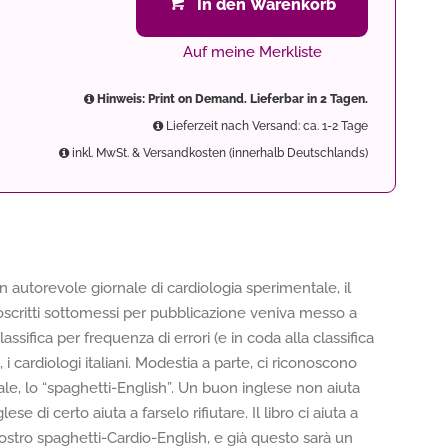
In den Warenkorb
Auf meine Merkliste
Hinweis: Print on Demand. Lieferbar in 2 Tagen.
Lieferzeit nach Versand: ca. 1-2 Tage
inkl. MwSt. & Versandkosten (innerhalb Deutschlands)
 autorevole giornale di cardiologia sperimentale, il
noscritti sottomessi per pubblicazione veniva messo a
classifica per frequenza di errori (e in coda alla classifica
i cardiologi italiani. Modestia a parte, ci riconoscono
ale, lo “spaghetti-English”. Un buon inglese non aiuta
ese di certo aiuta a farselo rifiutare. Il libro ci aiuta a
tro spaghetti-Cardio-English, e già questo sarà un