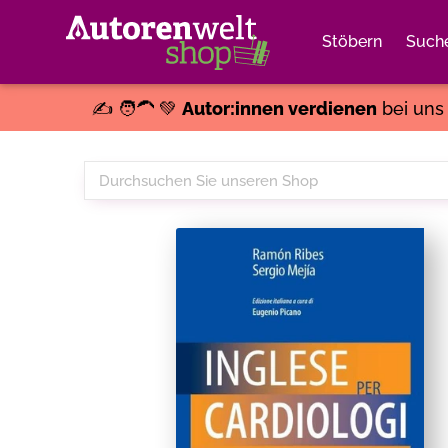
Stöbern
Such
✍️ 🧑‍🦱 💚
Autor:innen verdienen
bei un
Durchsuchen
Sie
unseren
Shop