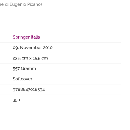
ione di Eugenio Picano)
Springer Italia
09. November 2010
23.5 cm x 15.5 cm
557 Gramm
Softcover
9788847018594
350