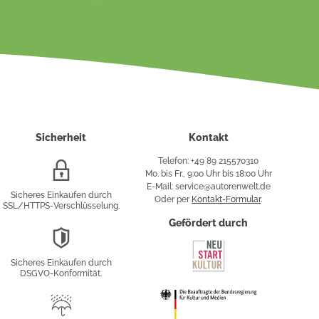
Sicherheit
Kontakt
Telefon: +49 89 215570310
SSL/HTTPS-
Mo. bis Fr., 9:00 Uhr bis 18:00 Uhr
Verschlüsselung
E-Mail: service@autorenwelt.de
Sicheres Einkaufen durch
Oder per
Kontakt-Formular
.
SSL/HTTPS-Verschlüsselung.
fy
Gefördert durch
DSGVO-
Konformität
Sicheres Einkaufen durch
sung
DSGVO-Konformität.
Trusted