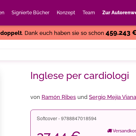
en
Signierte Bücher
Konzept
Team
Zur Autorenwe
Weiter einkaufen
Close
459.243 
s
doppelt
. Dank euch haben sie so schon
Inglese per cardiologi
von
Ramón Ribes
und
Sergio Mejía Vian
Softcover - 9788847018594
Versandkos