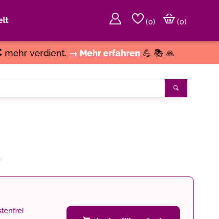
lt
(
0
)
(0)
€
mehr verdient.
→ Mehr erfahren
💪 📚 🙏
Suchen
a
tenfrei