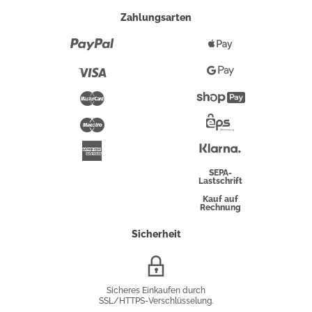
Zahlungsarten
Paypal
Apple
Pay
Visa
Google
Pay
Mastercard
Shopify
Pay
Maestro
Eps-
Überweisung
Klarna
American
Express
SEPA-
Lastschrift
Kauf auf
Rechnung
Sicherheit
SSL/HTTPS-
Verschlüsselung
Sicheres Einkaufen durch
SSL/HTTPS-Verschlüsselung.