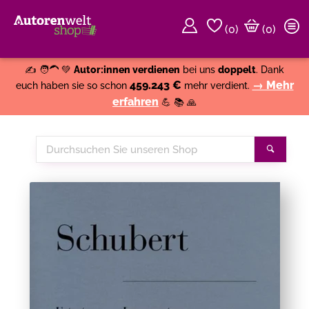
(
0
)
(0)
Weiter einkaufen
Close
✍️ 🧑‍🦱 💚
Autor:innen verdienen
bei uns
doppelt
. Dank
459.243 €
→ Mehr
euch haben sie so schon
mehr verdient.
erfahren
💪 📚 🙏
Durchsuchen
Suche
Sie
unseren
Shop