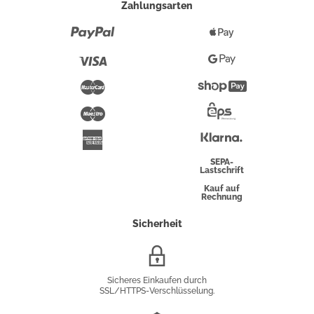
Zahlungsarten
Paypal
Apple
Pay
Visa
Google
Pay
Mastercard
Shopify
Pay
Maestro
Eps-
Überweisung
Klarna
American
Express
SEPA-
Lastschrift
Kauf auf
Rechnung
Sicherheit
SSL/HTTPS-
Verschlüsselung
Sicheres Einkaufen durch
SSL/HTTPS-Verschlüsselung.