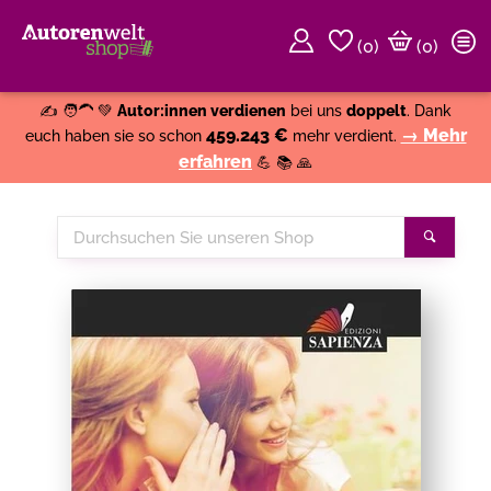
(
0
)
(0)
Weiter einkaufen
Close
✍️ 🧑‍🦱 💚
Autor:innen verdienen
bei uns
doppelt
. Dank
459.243 €
→ Mehr
euch haben sie so schon
mehr verdient.
erfahren
💪 📚 🙏
Durchsuchen
Suche
Sie
unseren
Shop