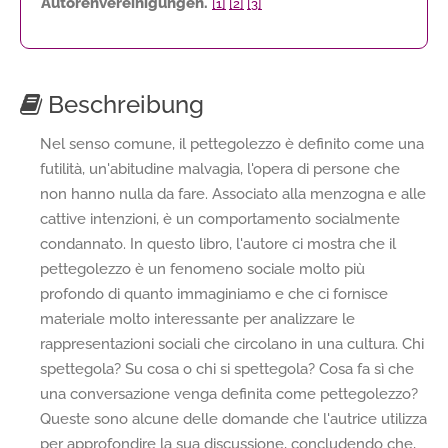
Autorenvereinigungen.
[1]
[2]
[3]
Beschreibung
Nel senso comune, il pettegolezzo è definito come una
futilità, un'abitudine malvagia, l'opera di persone che
non hanno nulla da fare. Associato alla menzogna e alle
cattive intenzioni, è un comportamento socialmente
condannato. In questo libro, l'autore ci mostra che il
pettegolezzo è un fenomeno sociale molto più
profondo di quanto immaginiamo e che ci fornisce
materiale molto interessante per analizzare le
rappresentazioni sociali che circolano in una cultura. Chi
spettegola? Su cosa o chi si spettegola? Cosa fa sì che
una conversazione venga definita come pettegolezzo?
Queste sono alcune delle domande che l'autrice utilizza
per approfondire la sua discussione, concludendo che,