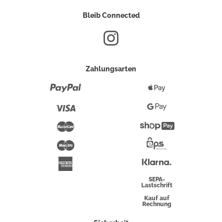
Bleib Connected
Zahlungsarten
Paypal
Apple
Pay
Visa
Google
Pay
Mastercard
Shopify
Pay
Maestro
Eps-
Überweisung
Klarna
American
Express
SEPA-
Lastschrift
Kauf auf
Rechnung