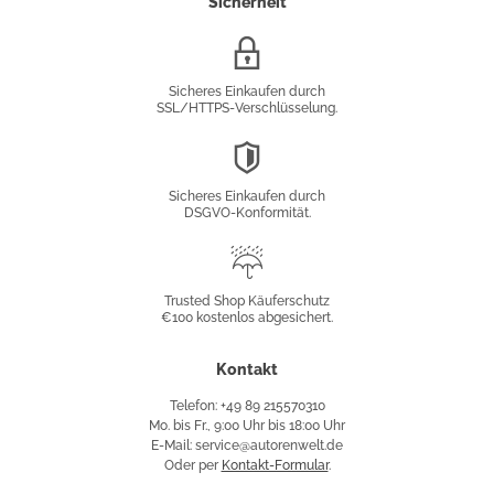
Sicherheit
SSL/HTTPS-
Verschlüsselung
Sicheres Einkaufen durch
SSL/HTTPS-Verschlüsselung.
DSGVO-
Konformität
Sicheres Einkaufen durch
DSGVO-Konformität.
Trusted
Shop
Trusted Shop Käuferschutz
€100 kostenlos abgesichert.
Käuferschutz
Kontakt
Telefon: +49 89 215570310
Mo. bis Fr., 9:00 Uhr bis 18:00 Uhr
E-Mail: service@autorenwelt.de
Oder per
Kontakt-Formular
.