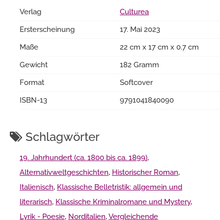
Verlag
Culturea
Ersterscheinung
17. Mai 2023
Maße
22 cm x 17 cm x 0.7 cm
Gewicht
182 Gramm
Format
Softcover
ISBN-13
9791041840090
Schlagwörter
19. Jahrhundert (ca. 1800 bis ca. 1899)
,
Alternativweltgeschichten
,
Historischer Roman
,
Italienisch
,
Klassische Belletristik: allgemein und
literarisch
,
Klassische Kriminalromane und Mystery
,
Lyrik - Poesie
,
Norditalien
,
Vergleichende