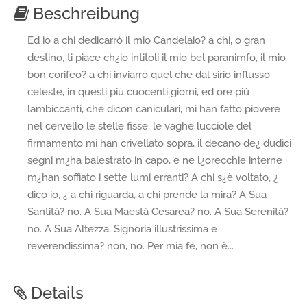
Beschreibung
Ed io a chi dedicarrò il mio Candelaio? a chi, o gran
destino, ti piace ch¿io intitoli il mio bel paranimfo, il mio
bon corifeo? a chi inviarrò quel che dal sirio influsso
celeste, in questi più cuocenti giorni, ed ore più
lambiccanti, che dicon caniculari, mi han fatto piovere
nel cervello le stelle fisse, le vaghe lucciole del
firmamento mi han crivellato sopra, il decano de¿ dudici
segni m¿ha balestrato in capo, e ne l¿orecchie interne
m¿han soffiato i sette lumi erranti? A chi s¿è voltato, ¿
dico io, ¿ a chi riguarda, a chi prende la mira? A Sua
Santità? no. A Sua Maestà Cesarea? no. A Sua Serenità?
no. A Sua Altezza, Signoria illustrissima e
reverendissima? non, no. Per mia fé, non è...
Details