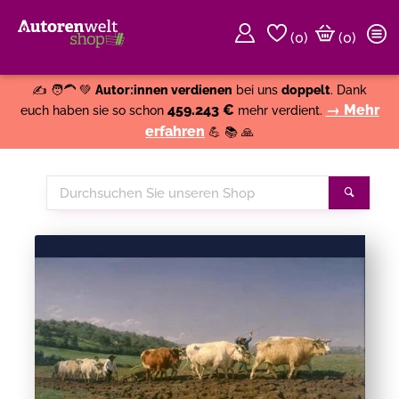
(
0
)
(0)
Weiter einkaufen
Close
✍️ 🧑‍🦱 💚
Autor:innen verdienen
bei uns
doppelt
. Dank
459.243 €
→ Mehr
euch haben sie so schon
mehr verdient.
erfahren
💪 📚 🙏
Durchsuchen
Suche
Sie
unseren
Shop