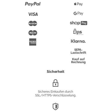
Paypal
Apple
Pay
Visa
Google
Pay
Mastercard
Shopify
Pay
Maestro
Eps-
Überweisung
Klarna
American
Express
SEPA-
Lastschrift
Kauf auf
Rechnung
Sicherheit
SSL/HTTPS-
Verschlüsselung
Sicheres Einkaufen durch
SSL/HTTPS-Verschlüsselung.
DSGVO-