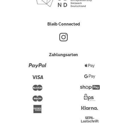
Bleib Connected
Zahlungsarten
Paypal
Apple
Pay
Visa
Google
Pay
Mastercard
Shopify
Pay
Maestro
Eps-
Überweisung
Klarna
American
Express
SEPA-
Lastschrift