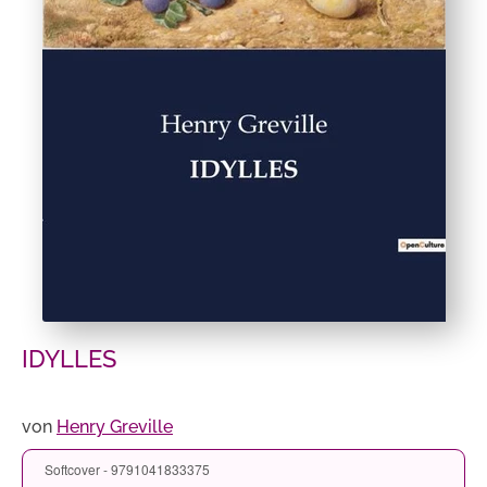
IDYLLES
von
Henry Greville
Softcover - 9791041833375