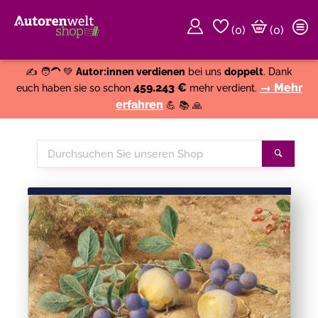
(
0
)
(0)
Weiter einkaufen
Close
✍️ 🧑‍🦱 💚
Autor:innen verdienen
bei uns
doppelt
. Dank
459.243 €
→ Mehr
euch haben sie so schon
mehr verdient.
erfahren
💪 📚 🙏
Durchsuchen
Suche
Sie
unseren
Shop