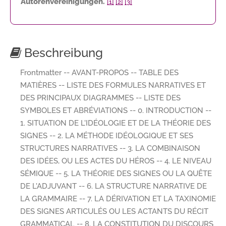
Autorenvereinigungen.
[1]
[2]
[3]
Beschreibung
Frontmatter -- AVANT-PROPOS -- TABLE DES
MATIÈRES -- LISTE DES FORMULES NARRATIVES ET
DES PRINCIPAUX DIAGRAMMES -- LISTE DES
SYMBOLES ET ABRÉVIATIONS -- 0. INTRODUCTION --
1. SITUATION DE L'IDÉOLOGIE ET DE LA THÉORIE DES
SIGNES -- 2. LA MÉTHODE IDÉOLOGIQUE ET SES
STRUCTURES NARRATIVES -- 3. LA COMBINAISON
DES IDÉES, OU LES ACTES DU HÉROS -- 4. LE NIVEAU
SÉMIQUE -- 5. LA THÉORIE DES SIGNES OU LA QUÊTE
DE L'ADJUVANT -- 6. LA STRUCTURE NARRATIVE DE
LA GRAMMAIRE -- 7. LA DÉRIVATION ET LA TAXINOMIE
DES SIGNES ARTICULÉS OU LES ACTANTS DU RÉCIT
GRAMMATICAL -- 8. LA CONSTITUTION DU DISCOURS