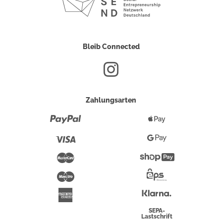
Bleib Connected
Zahlungsarten
Paypal
Apple
Pay
Visa
Google
Pay
Mastercard
Shopify
Pay
Maestro
Eps-
Überweisung
Klarna
American
Express
SEPA-
Lastschrift