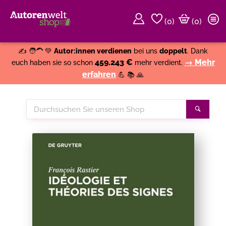
(
0
)
(0)
Weiter einkaufen
Close
✍️ 🧑‍🦱 💚
Autor:innen verdienen
bei uns
doppelt
. Dank
459.243 €
→ Mehr
euch haben sie so schon
mehr verdient.
erfahren
💪 📚 🙏
Durchsuchen
Suche
Sie
unseren
Shop