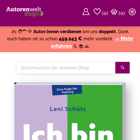
(
0
)
(0)
Weiter einkaufen
Close
✍️ 🧑‍🦱 💚
Autor:innen verdienen
bei uns
doppelt
. Dank
459.243 €
→ Mehr
euch haben sie so schon
mehr verdient.
erfahren
💪 📚 🙏
Durchsuchen
Suche
Sie
unseren
Shop