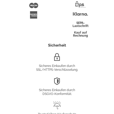
Pay
Maestro
Eps-
Überweisung
Klarna
American
Express
SEPA-
Lastschrift
Kauf auf
Rechnung
Sicherheit
SSL/HTTPS-
Verschlüsselung
Sicheres Einkaufen durch
SSL/HTTPS-Verschlüsselung.
DSGVO-
Konformität
Sicheres Einkaufen durch
DSGVO-Konformität.
Trusted
Shop