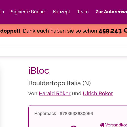
en
Signierte Bücher
Konzept
Team
Zur Autorenwe
Weiter einkaufen
Close
459.243 
s
doppelt
. Dank euch haben sie so schon
iBloc
Bouldertopo Italia (N)
von
Harald Röker
und
Ulrich Röker
Paperback - 9783938680056
Versandkos