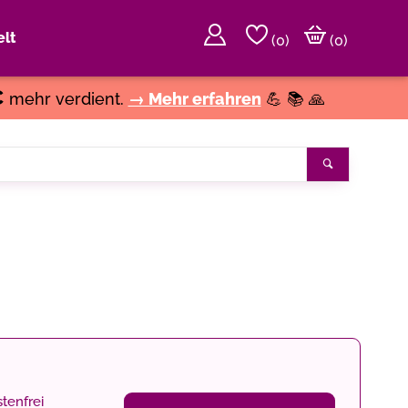
lt
(
0
)
(0)
€
mehr verdient.
→ Mehr erfahren
💪 📚 🙏
Suchen
tenfrei