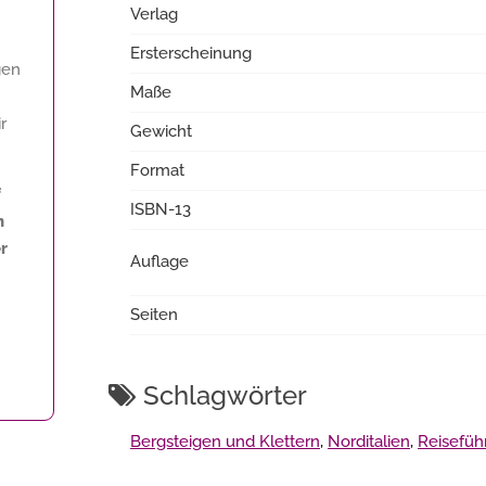
Verlag
Ersterscheinung
gen
Maße
r
Gewicht
Format
f
ISBN-13
n
r
Auflage
Seiten
Schlagwörter
Bergsteigen und Klettern
,
Norditalien
,
Reiseführ