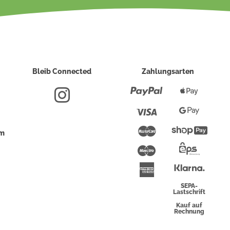
Bleib Connected
Zahlungsarten
Paypal
Apple
Pay
Visa
Google
Pay
Mastercard
Shopi
um
Pay
Maestro
Eps-
Überwei
Klarna
American
Express
SEPA-
Lastschrift
Kauf auf
Rechnung