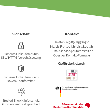
Sicherheit
Kontakt
Telefon: +49 89 215570310
SSL/HTTPS-
Mo. bis Fr., 9:00 Uhr bis 18:00 Uhr
Verschlüsselung
E-Mail: service@autorenwelt.de
Sicheres Einkaufen durch
Oder per
Kontakt-Formular
.
SSL/HTTPS-Verschlüsselung.
fy
Gefördert durch
DSGVO-
Konformität
Sicheres Einkaufen durch
sung
DSGVO-Konformität.
Trusted
Shop
Trusted Shop Käuferschutz
€100 kostenlos abgesichert.
Käuferschutz