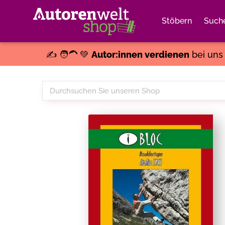
Stöbern
Such
✍️ 🧑‍🦱 💚
Autor:innen verdienen
bei un
Durchsuchen
Sie
unseren
Shop