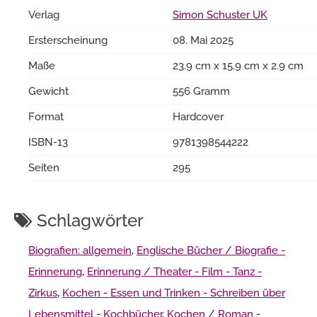
Verlag
Simon Schuster UK
Ersterscheinung
08. Mai 2025
Maße
23.9 cm x 15.9 cm x 2.9 cm
Gewicht
556 Gramm
Format
Hardcover
ISBN-13
9781398544222
Seiten
295
Schlagwörter
Biografien: allgemein
,
Englische Bücher / Biografie -
Erinnerung
,
Erinnerung / Theater - Film - Tanz -
Zirkus
,
Kochen - Essen und Trinken - Schreiben über
Lebensmittel - Kochbücher
,
Kochen / Roman -