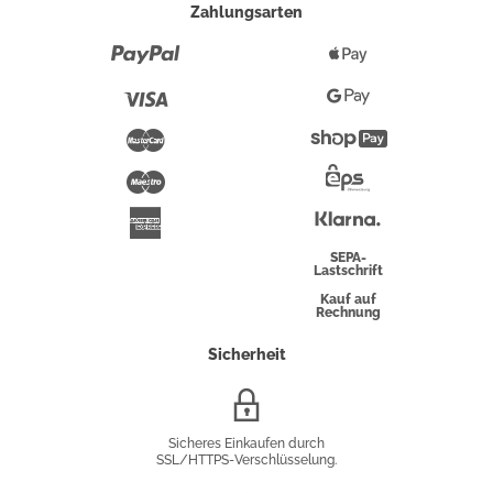
Zahlungsarten
Paypal
Apple
Pay
Visa
Google
Pay
Mastercard
Shopify
Pay
Maestro
Eps-
Überweisung
Klarna
American
Express
SEPA-
Lastschrift
Kauf auf
Rechnung
Sicherheit
SSL/HTTPS-
Verschlüsselung
Sicheres Einkaufen durch
SSL/HTTPS-Verschlüsselung.