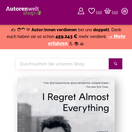
(
0
)
(0)
Weiter einkaufen
Close
✍️ 🧑‍🦱 💚
Autor:innen verdienen
bei uns
doppelt
. Dank
459.243 €
→ Mehr
euch haben sie so schon
mehr verdient.
erfahren
💪 📚 🙏
Durchsuchen
Suche
Sie
unseren
Shop