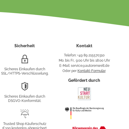
Sicherheit
Kontakt
Telefon: +49 89 215570310
SSL/HTTPS-
Mo. bis Fr., 9:00 Uhr bis 18:00 Uhr
Verschlüsselung
E-Mail: service@autorenwelt.de
Sicheres Einkaufen durch
Oder per
Kontakt-Formular
.
SSL/HTTPS-Verschlüsselung.
fy
Gefördert durch
DSGVO-
Konformität
Sicheres Einkaufen durch
sung
DSGVO-Konformität.
Trusted
Shop
Trusted Shop Käuferschutz
€100 kostenlos abgesichert.