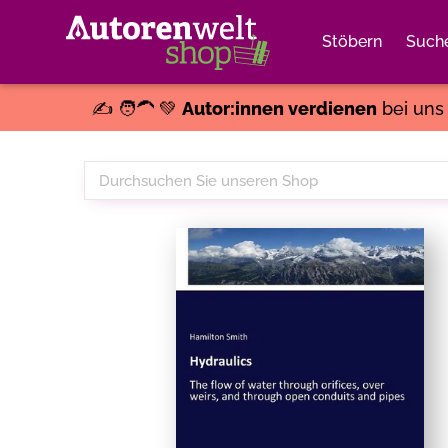
Stöbern
Such
✍️ 🧑‍🦱 💚
Autor:innen verdienen
bei un
Durchsuchen
Sie
unseren
Shop