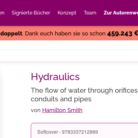
en
Signierte Bücher
Konzept
Team
Zur Autorenwe
Weiter einkaufen
Close
459.243 
s
doppelt
. Dank euch haben sie so schon
Hydraulics
The flow of water through orifice
conduits and pipes
von
Hamilton Smith
Softcover - 9783337212889