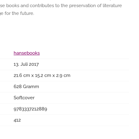
e books and contributes to the preservation of literature
 for the future.
hansebooks
13. Juli 2017
21.6 cm x 15.2 cm x 2.9 cm
628 Gramm
Softcover
9783337212889
412