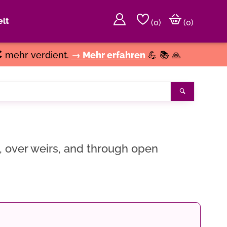
lt
(
0
)
(0)
€
mehr verdient.
→ Mehr erfahren
💪 📚 🙏
Suchen
s, over weirs, and through open