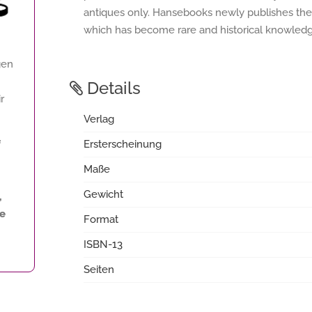
antiques only. Hansebooks newly publishes thes
which has become rare and historical knowledge
gen
Details
r
Verlag
f
Ersterscheinung
Maße
Gewicht
,
ne
Format
ISBN-13
Seiten