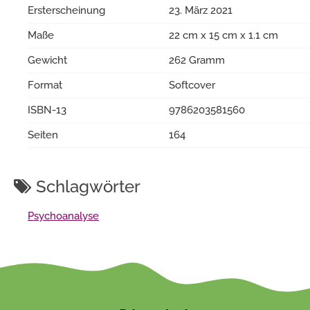
Ersterscheinung
23. März 2021
Maße
22 cm x 15 cm x 1.1 cm
Gewicht
262 Gramm
Format
Softcover
ISBN-13
9786203581560
Seiten
164
Schlagwörter
Psychoanalyse