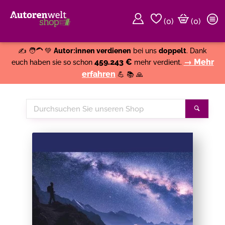
(
0
)
(0)
Weiter einkaufen
Close
✍️ 🧑‍🦱 💚
Autor:innen verdienen
bei uns
doppelt
. Dank
459.243 €
→ Mehr
euch haben sie so schon
mehr verdient.
erfahren
💪 📚 🙏
Durchsuchen
Suche
Sie
unseren
Shop