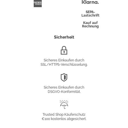
Überweisung
Klarna
American
Express
SEPA-
Lastschrift
Kauf auf
Rechnung
Sicherheit
SSL/HTTPS-
Verschlüsselung
Sicheres Einkaufen durch
SSL/HTTPS-Verschlüsselung.
DSGVO-
Konformität
Sicheres Einkaufen durch
DSGVO-Konformität.
Trusted
Shop
Trusted Shop Käuferschutz
€100 kostenlos abgesichert.
Käuferschutz