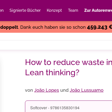
en
Signierte Bücher
Konzept
Team
Zur Autorenwe
Weiter einkaufen
Close
459.243 
s
doppelt
. Dank euch haben sie so schon
How to reduce waste in
Lean thinking?
von
João Lopes
und
João Lussuamo
Softcover - 9786135830194