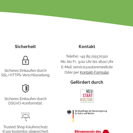
Sicherheit
Kontakt
Telefon: +49 89 215570310
SSL/HTTPS-
Mo. bis Fr., 9:00 Uhr bis 18:00 Uhr
Verschlüsselung
E-Mail: service@autorenwelt.de
Sicheres Einkaufen durch
Oder per
Kontakt-Formular
.
SSL/HTTPS-Verschlüsselung.
fy
Gefördert durch
DSGVO-
Konformität
Sicheres Einkaufen durch
sung
DSGVO-Konformität.
Trusted
Shop
Trusted Shop Käuferschutz
€100 kostenlos abgesichert.
Käuferschutz