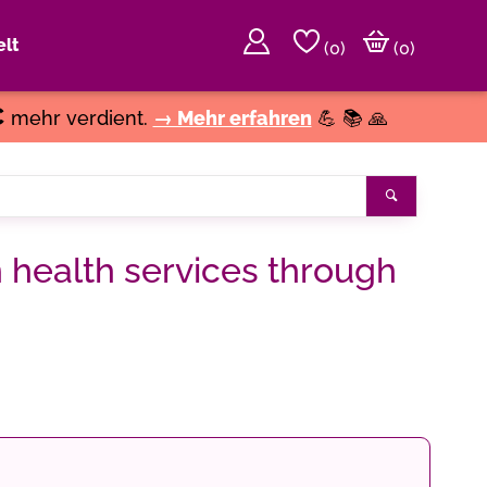
lt
(
0
)
(0)
€
mehr verdient.
→ Mehr erfahren
💪 📚 🙏
Suchen
 health services through