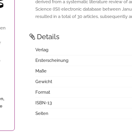
derived from a systematic literature review of ar
Science (ISI) electronic database between Jan
resulted in a total of 30 articles, subsequently 
gen
Details
r
Verlag
Ersterscheinung
f
Maße
Gewicht
Format
n,
ISBN-13
ne
Seiten