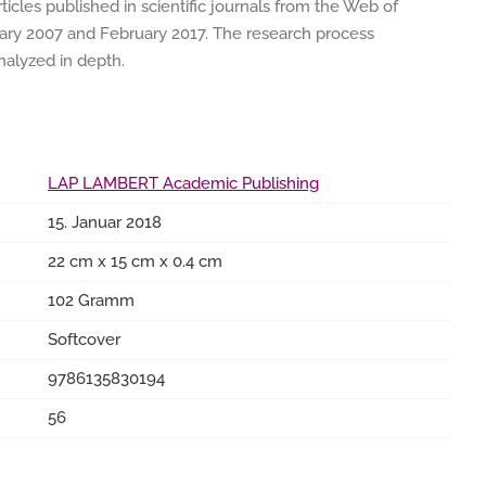
ticles published in scientific journals from the Web of
uary 2007 and February 2017. The research process
analyzed in depth.
LAP LAMBERT Academic Publishing
15. Januar 2018
22 cm x 15 cm x 0.4 cm
102 Gramm
Softcover
9786135830194
56