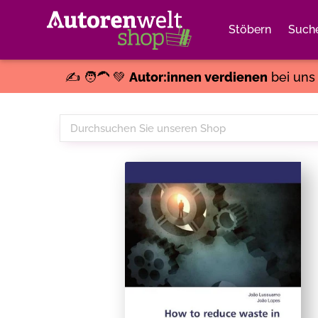
Stöbern
Such
✍️ 🧑‍🦱 💚
Autor:innen verdienen
bei un
Durchsuchen
Sie
unseren
Shop