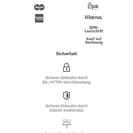
Pay
Maestro
Eps-
Überweisung
Klarna
American
Express
SEPA-
Lastschrift
Kauf auf
Rechnung
Sicherheit
SSL/HTTPS-
Verschlüsselung
Sicheres Einkaufen durch
SSL/HTTPS-Verschlüsselung.
DSGVO-
Konformität
Sicheres Einkaufen durch
DSGVO-Konformität.
Trusted
Shop