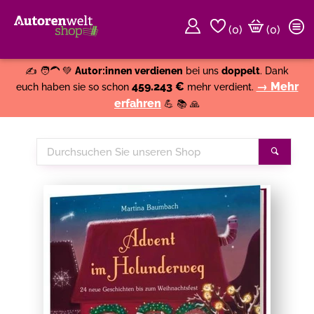
(
0
)
(0)
Weiter einkaufen
Close
✍️ 🧑‍🦱 💚
Autor:innen verdienen
bei uns
doppelt
. Dank
459.243 €
→ Mehr
euch haben sie so schon
mehr verdient.
erfahren
💪 📚 🙏
Durchsuchen
Suche
Sie
unseren
Shop