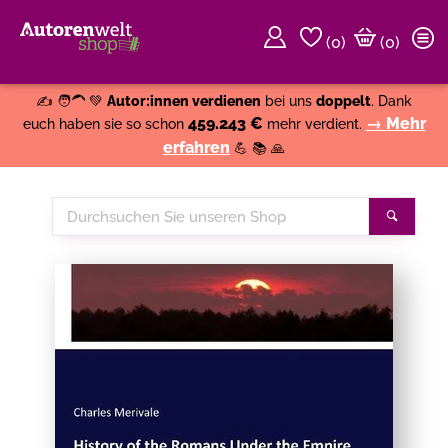
(
0
)
(0)
Weiter einkaufen
Close
✍️ 🧑‍🦱 💚
Autor:innen verdienen
bei uns
doppelt
. Dank
459.243 €
→ Mehr
euch haben sie so schon
mehr verdient.
erfahren
💪 📚 🙏
Durchsuchen
Suche
Sie
unseren
Shop