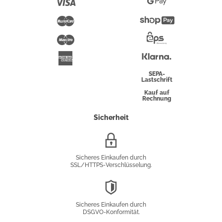
Visa
Google
Pay
Mastercard
Shopify
Pay
Maestro
Eps-
Überweisung
Klarna
American
Express
SEPA-
Lastschrift
Kauf auf
Rechnung
Sicherheit
SSL/HTTPS-
Verschlüsselung
Sicheres Einkaufen durch
SSL/HTTPS-Verschlüsselung.
DSGVO-
Konformität
Sicheres Einkaufen durch
DSGVO-Konformität.