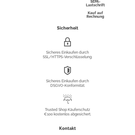
Express
SEPA-
Lastschrift
Kauf auf
Rechnung
Sicherheit
SSL/HTTPS-
Verschlüsselung
Sicheres Einkaufen durch
SSL/HTTPS-Verschlüsselung.
DSGVO-
Konformität
Sicheres Einkaufen durch
DSGVO-Konformität.
Trusted
Shop
Trusted Shop Käuferschutz
€100 kostenlos abgesichert.
Käuferschutz
Kontakt