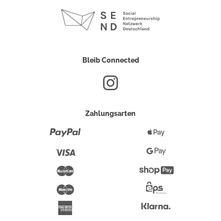
Bleib Connected
Zahlungsarten
Paypal
Apple
Pay
Visa
Google
Pay
Mastercard
Shopify
Pay
Maestro
Eps-
Überweisung
Klarna
American