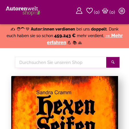
(
0
)
(0)
Weiter einkaufen
Close
✍️ 🧑‍🦱 💚
Autor:innen verdienen
bei uns
doppelt
. Dank
459.243 €
→ Mehr
euch haben sie so schon
mehr verdient.
erfahren
💪 📚 🙏
Durchsuchen
Suche
Sie
unseren
Shop