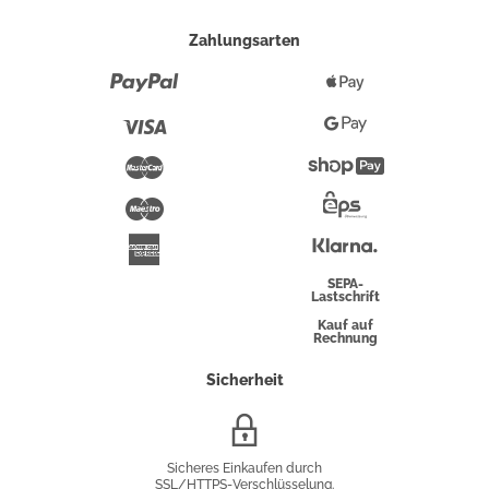
Zahlungsarten
Paypal
Apple
Pay
Visa
Google
Pay
Mastercard
Shopify
Pay
Maestro
Eps-
Überweisung
Klarna
American
Express
SEPA-
Lastschrift
Kauf auf
Rechnung
Sicherheit
SSL/HTTPS-
Verschlüsselung
Sicheres Einkaufen durch
SSL/HTTPS-Verschlüsselung.