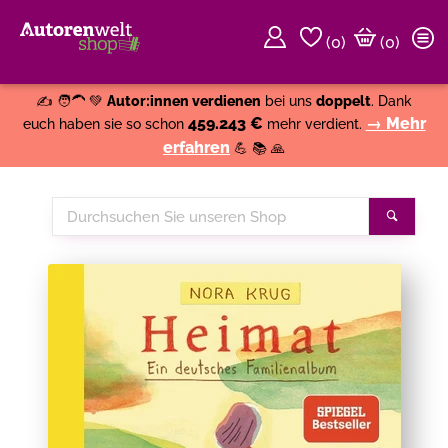
(
0
)
(0)
Weiter einkaufen
Close
✍️ 🧑‍🦱 💚
Autor:innen verdienen
bei uns
doppelt
. Dank
459.243 €
→ Mehr
euch haben sie so schon
mehr verdient.
erfahren
💪 📚 🙏
Durchsuchen
Suche
Sie
unseren
Shop