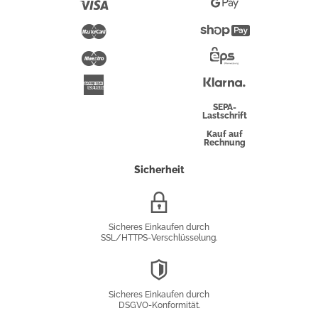
Visa
Google
Pay
Mastercard
Shopify
Pay
Maestro
Eps-
Überweisung
Klarna
American
Express
SEPA-
Lastschrift
Kauf auf
Rechnung
Sicherheit
SSL/HTTPS-
Verschlüsselung
Sicheres Einkaufen durch
SSL/HTTPS-Verschlüsselung.
DSGVO-
Konformität
Sicheres Einkaufen durch
DSGVO-Konformität.