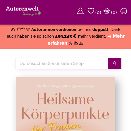
(
0
)
(0)
Weiter einkaufen
Close
✍️ 🧑‍🦱 💚
Autor:innen verdienen
bei uns
doppelt
. Dank
459.243 €
→ Mehr
euch haben sie so schon
mehr verdient.
erfahren
💪 📚 🙏
Durchsuchen
Suche
Sie
unseren
Shop