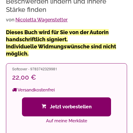
Beschwerden lindern und innere
Stärke finden
von
Nicoletta Wagenstetter
Dieses Buch wird für Sie von der Autorin
handschriftlich signiert.
Individuelle Widmungswünsche sind nicht
möglich.
Softcover - 9783742329981
22,00 €
Versandkostenfrei
Jetzt vorbestellen
Auf meine Merkliste