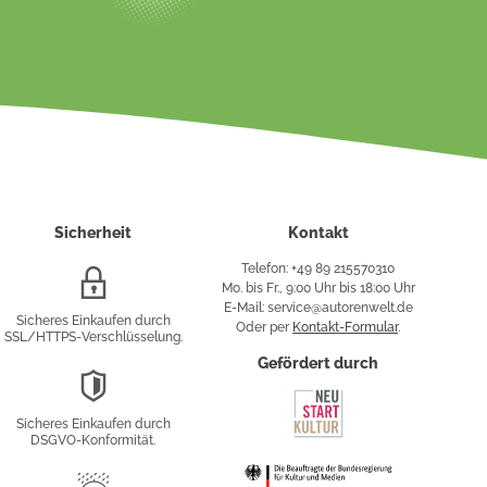
Sicherheit
Kontakt
Telefon: +49 89 215570310
SSL/HTTPS-
Mo. bis Fr., 9:00 Uhr bis 18:00 Uhr
Verschlüsselung
E-Mail: service@autorenwelt.de
Sicheres Einkaufen durch
Oder per
Kontakt-Formular
.
SSL/HTTPS-Verschlüsselung.
fy
Gefördert durch
DSGVO-
Konformität
Sicheres Einkaufen durch
sung
DSGVO-Konformität.
Trusted