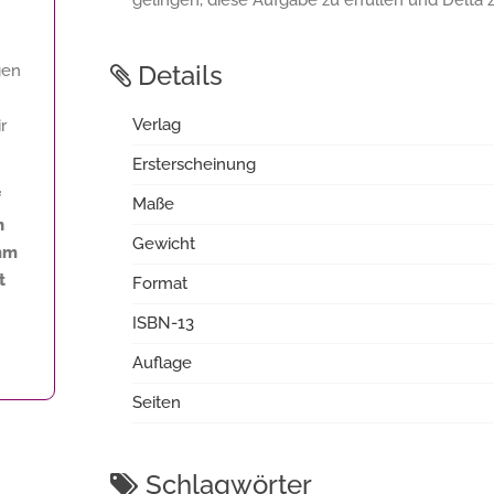
gelingen, diese Aufgabe zu erfüllen und Delta 
Details
gen
Verlag
r
Ersterscheinung
f
Maße
n
Gewicht
amm
t
Format
ISBN-13
Auflage
Seiten
Schlagwörter