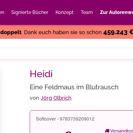
en
Signierte Bücher
Konzept
Team
Zur Autorenwe
Weiter einkaufen
Close
459.243 
s
doppelt
. Dank euch haben sie so schon
Heidi
Eine Feldmaus im Blutrausch
von
Jörg Olbrich
Softcover - 9783739209012
Versandkos