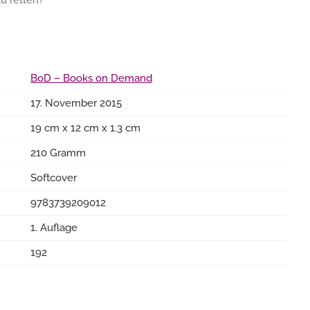
zu retten?
BoD – Books on Demand
17. November 2015
19 cm x 12 cm x 1.3 cm
210 Gramm
Softcover
9783739209012
1. Auflage
192