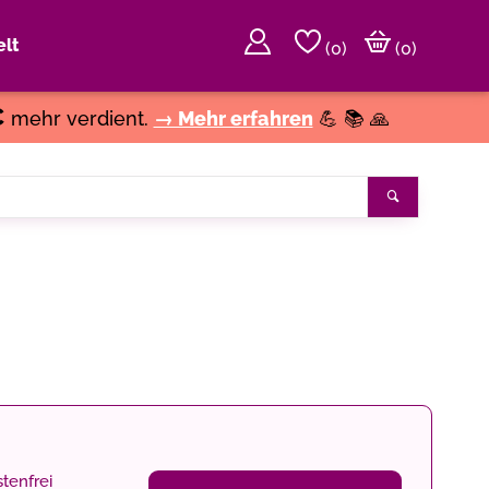
lt
(
0
)
(0)
€
mehr verdient.
→ Mehr erfahren
💪 📚 🙏
Suchen
tenfrei