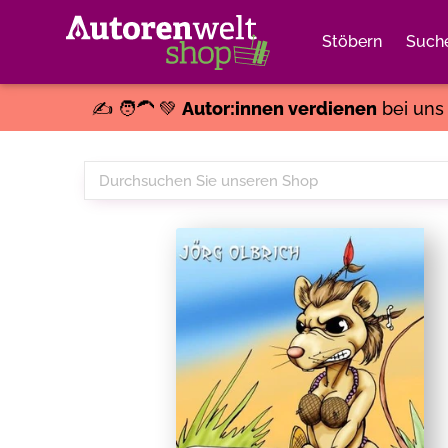
Stöbern
Such
✍️ 🧑‍🦱 💚
Autor:innen verdienen
bei un
Durchsuchen
Sie
unseren
Shop