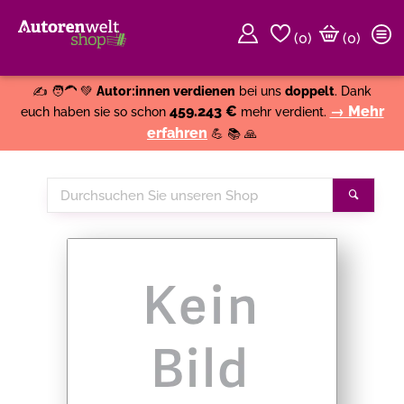
(
0
)
(0)
Weiter einkaufen
Close
✍️ 🧑‍🦱 💚
Autor:innen verdienen
bei uns
doppelt
. Dank
459.243 €
→ Mehr
euch haben sie so schon
mehr verdient.
erfahren
💪 📚 🙏
Durchsuchen
Suche
Sie
unseren
Shop