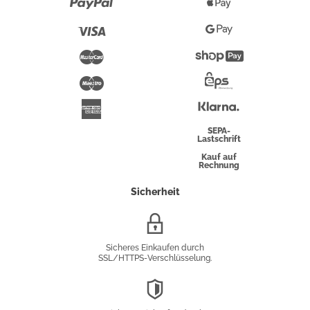
Paypal
Apple
Pay
Visa
Google
Pay
Mastercard
Shopify
Pay
Maestro
Eps-
Überweisung
Klarna
American
Express
SEPA-
Lastschrift
Kauf auf
Rechnung
Sicherheit
SSL/HTTPS-
Verschlüsselung
Sicheres Einkaufen durch
SSL/HTTPS-Verschlüsselung.
DSGVO-
Konformität