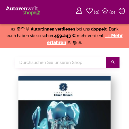
(
0
)
(0)
Weiter einkaufen
Close
✍️ 🧑‍🦱 💚
Autor:innen verdienen
bei uns
doppelt
. Dank
459.243 €
→ Mehr
euch haben sie so schon
mehr verdient.
erfahren
💪 📚 🙏
Durchsuchen
Suche
Sie
unseren
Shop