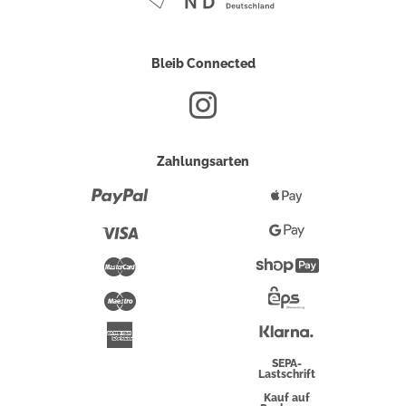
Bleib Connected
Zahlungsarten
Paypal
Apple
Pay
Visa
Google
Pay
Mastercard
Shopify
Pay
Maestro
Eps-
Überweisung
Klarna
American
Express
SEPA-
Lastschrift
Kauf auf