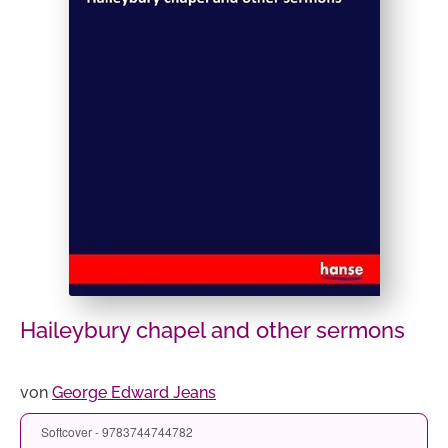
Haileybury chapel and other sermons
von
George Edward Jeans
Softcover - 9783744744782