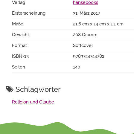
Verlag
hansebooks
Ersterscheinung
31. März 2017
Maße
21.6 cm x 14 cm x 1.1 cm
Gewicht
208 Gramm
Format
Softcover
ISBN-13
9783744744782
Seiten
140
Schlagwörter
Religion und Glaube