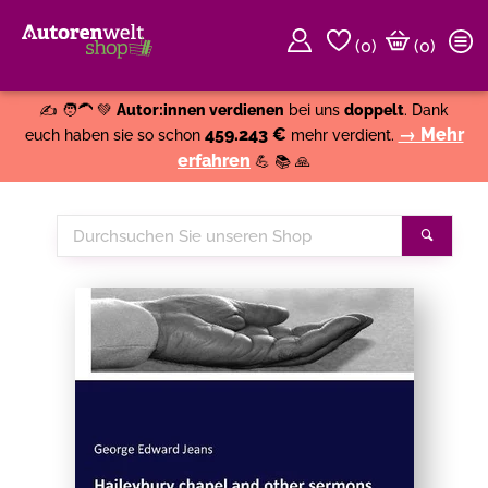
(
0
)
(0)
Weiter einkaufen
Close
✍️ 🧑‍🦱 💚
Autor:innen verdienen
bei uns
doppelt
. Dank
459.243 €
→ Mehr
euch haben sie so schon
mehr verdient.
erfahren
💪 📚 🙏
Durchsuchen
Suche
Sie
unseren
Shop