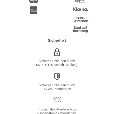
Maestro
Eps-
Überweisung
Klarna
American
Express
SEPA-
Lastschrift
Kauf auf
Rechnung
Sicherheit
SSL/HTTPS-
Verschlüsselung
Sicheres Einkaufen durch
SSL/HTTPS-Verschlüsselung.
DSGVO-
Konformität
Sicheres Einkaufen durch
DSGVO-Konformität.
Trusted
Shop
Trusted Shop Käuferschutz
€100 kostenlos abgesichert.