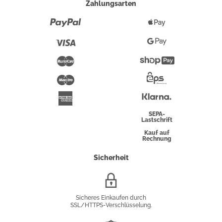
Zahlungsarten
Paypal
Apple
Pay
Visa
Google
Pay
Mastercard
Shopify
Pay
Maestro
Eps-
Überweisung
Klarna
American
Express
SEPA-
Lastschrift
Kauf auf
Rechnung
Sicherheit
SSL/HTTPS-
Verschlüsselung
Sicheres Einkaufen durch
SSL/HTTPS-Verschlüsselung.