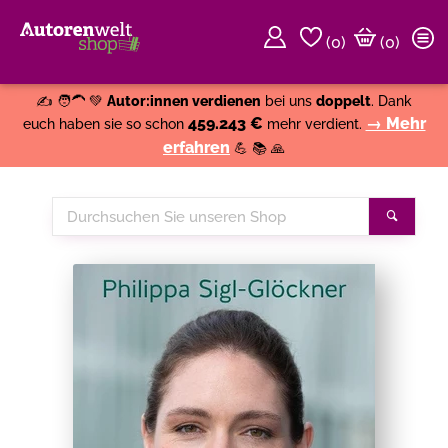
(
0
)
(0)
Weiter einkaufen
Close
✍️ 🧑‍🦱 💚
Autor:innen verdienen
bei uns
doppelt
. Dank
459.243 €
→ Mehr
euch haben sie so schon
mehr verdient.
erfahren
💪 📚 🙏
Durchsuchen
Suche
Sie
unseren
Shop