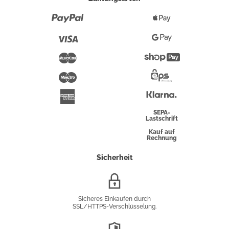
Paypal
Apple
Pay
Visa
Google
Pay
Mastercard
Shopify
Pay
Maestro
Eps-
Überweisung
Klarna
American
Express
SEPA-
Lastschrift
Kauf auf
Rechnung
Sicherheit
SSL/HTTPS-
Verschlüsselung
Sicheres Einkaufen durch
SSL/HTTPS-Verschlüsselung.
DSGVO-