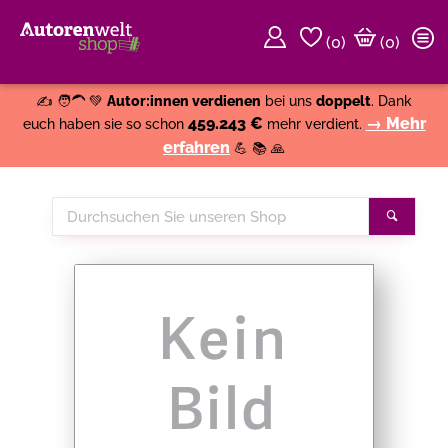
(
0
)
(0)
Weiter einkaufen
Close
✍️ 🧑‍🦱 💚
Autor:innen verdienen
bei uns
doppelt
. Dank
459.243 €
→ Mehr
euch haben sie so schon
mehr verdient.
erfahren
💪 📚 🙏
Durchsuchen
Suche
Sie
unseren
Shop