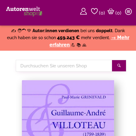
(
0
)
(0)
Weiter einkaufen
Close
✍️ 🧑‍🦱 💚
Autor:innen verdienen
bei uns
doppelt
. Dank
459.243 €
→ Mehr
euch haben sie so schon
mehr verdient.
erfahren
💪 📚 🙏
Durchsuchen
Suche
Sie
unseren
Shop