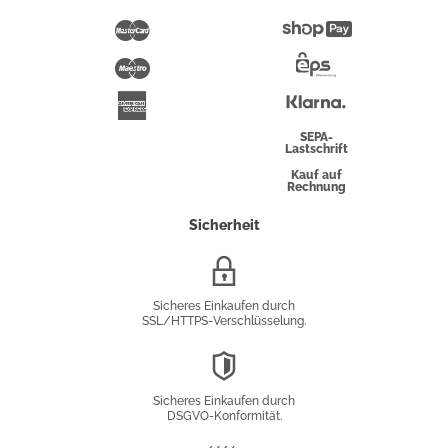
Pay
Mastercard
Shopify
Pay
Maestro
Eps-
Überweisung
Klarna
American
Express
SEPA-
Lastschrift
Kauf auf
Rechnung
Sicherheit
SSL/HTTPS-
Verschlüsselung
Sicheres Einkaufen durch
SSL/HTTPS-Verschlüsselung.
DSGVO-
Konformität
Sicheres Einkaufen durch
DSGVO-Konformität.