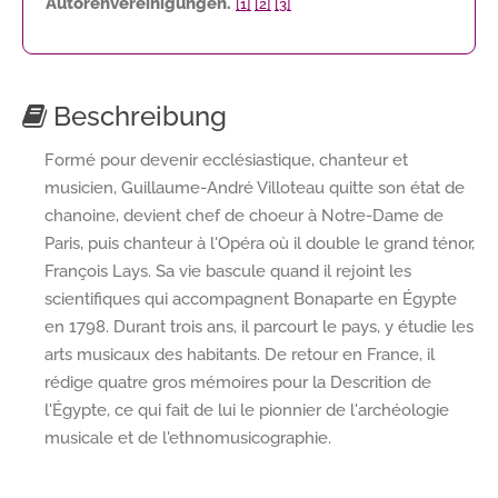
Autorenvereinigungen.
[1]
[2]
[3]
Beschreibung
Formé pour devenir ecclésiastique, chanteur et
musicien, Guillaume-André Villoteau quitte son état de
chanoine, devient chef de choeur à Notre-Dame de
Paris, puis chanteur à l'Opéra où il double le grand ténor,
François Lays. Sa vie bascule quand il rejoint les
scientifiques qui accompagnent Bonaparte en Égypte
en 1798. Durant trois ans, il parcourt le pays, y étudie les
arts musicaux des habitants. De retour en France, il
rédige quatre gros mémoires pour la Descrition de
l'Égypte, ce qui fait de lui le pionnier de l'archéologie
musicale et de l'ethnomusicographie.