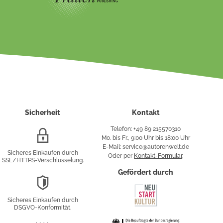
Sicherheit
Kontakt
Telefon: +49 89 215570310
SSL/HTTPS-
Mo. bis Fr., 9:00 Uhr bis 18:00 Uhr
Verschlüsselung
E-Mail: service@autorenwelt.de
Sicheres Einkaufen durch
Oder per
Kontakt-Formular
.
SSL/HTTPS-Verschlüsselung.
fy
Gefördert durch
DSGVO-
Konformität
Sicheres Einkaufen durch
sung
DSGVO-Konformität.