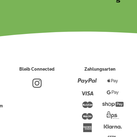
Bleib Connected
Zahlungsarten
Paypal
Apple
Pay
Visa
Google
Pay
Mastercard
Shopi
um
Pay
Maestro
Eps-
Überwei
Klarna
American
Express