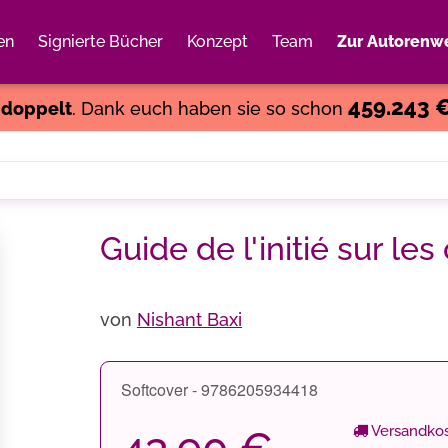
en
Signierte Bücher
Konzept
Team
Zur Autorenwe
Weiter einkaufen
Close
459.243 
s
doppelt
. Dank euch haben sie so schon
Guide de l'initié sur l
von
Nishant Baxi
Softcover - 9786205934418
Versandkos