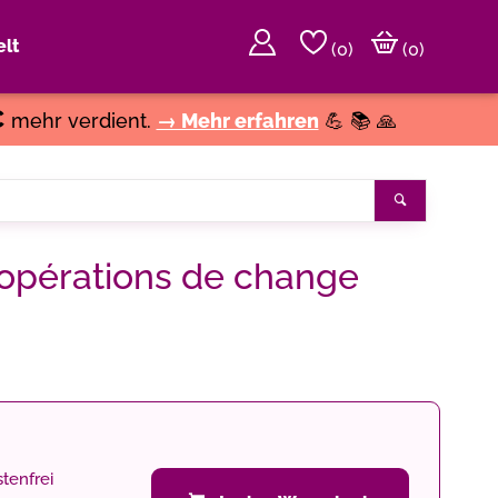
lt
(
0
)
(0)
€
mehr verdient.
→ Mehr erfahren
💪 📚 🙏
Suchen
es opérations de change
tenfrei