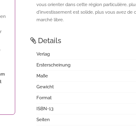
vous orienter dans cette région particulière, p
d'investissement est solide, plus vous avez de c
gen
marché libre.
r
Details
f
Verlag
Ersterscheinung
amm
Maße
t
Gewicht
Format
ISBN-13
Seiten