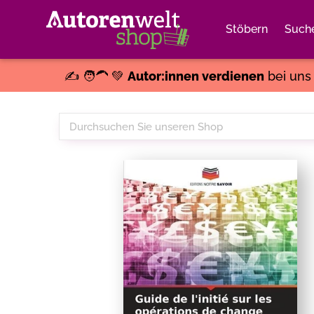
Stöbern
Such
✍️ 🧑‍🦱 💚
Autor:innen verdienen
bei un
Durchsuchen
Sie
unseren
Shop