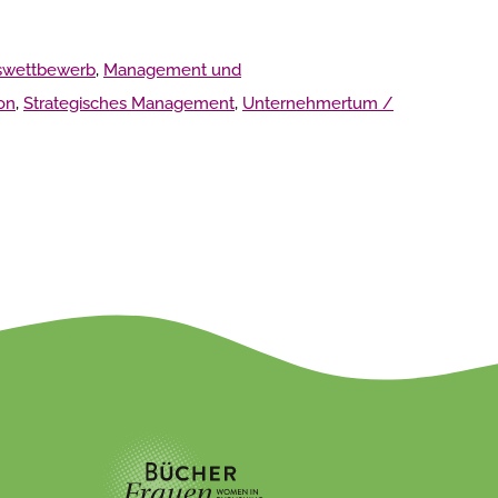
swettbewerb
,
Management und
on
,
Strategisches Management
,
Unternehmertum /